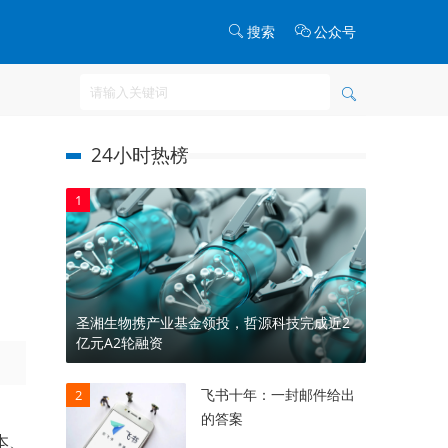
搜索
公众号
24小时热榜
1
圣湘生物携产业基金领投，哲源科技完成近2
亿元A2轮融资
飞书十年：一封邮件给出
2
的答案
本、