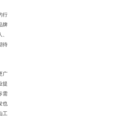
的行
品牌
人、
期待
更广
业提
标需
发也
仙工