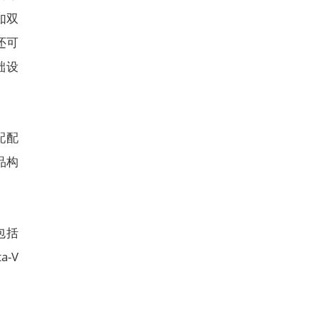
如双
还可
础设
配配
品构
包括
a-V