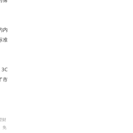
的内
标准
3C
了市
望财
。免