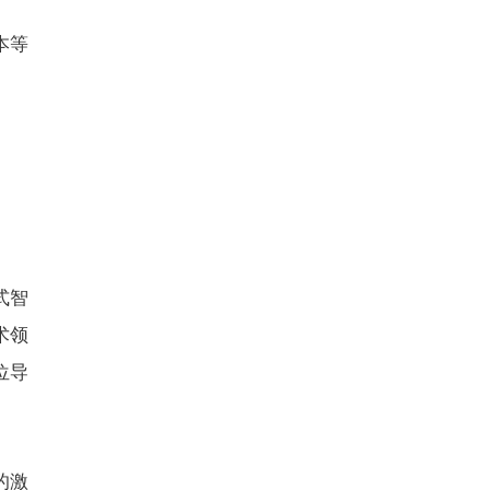
本等
式智
术领
位导
的激