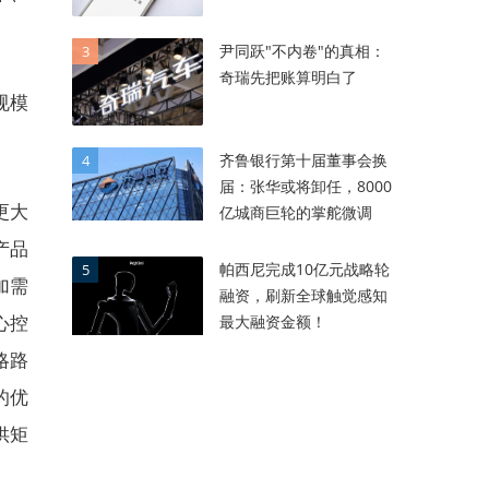
尹同跃"不内卷"的真相：
3
奇瑞先把账算明白了
规模
齐鲁银行第十届董事会换
4
届：张华或将卸任，8000
更大
亿城商巨轮的掌舵微调
产品
帕西尼完成10亿元战略轮
5
加需
融资，刷新全球触觉感知
心控
最大融资金额！
略路
的优
供矩