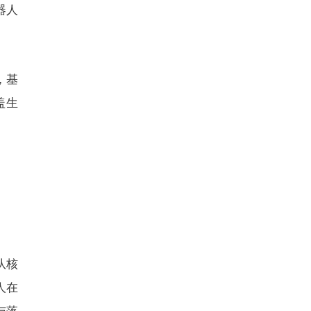
器人
，基
盖生
队核
人在
与落