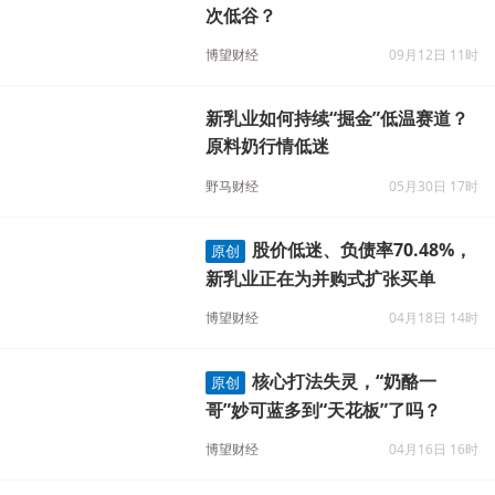
次低谷？
博望财经
09月12日 11时
新乳业如何持续“掘金”低温赛道？
原料奶行情低迷
野马财经
05月30日 17时
股价低迷、负债率70.48%，
原创
新乳业正在为并购式扩张买单
博望财经
04月18日 14时
核心打法失灵，“奶酪一
原创
哥”妙可蓝多到“天花板”了吗？
博望财经
04月16日 16时