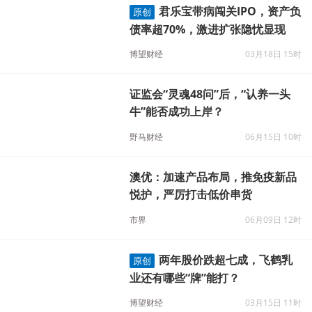
君乐宝带病闯关IPO，资产负
原创
债率超70%，激进扩张隐忧显现
博望财经
03月18日 15时
证监会“灵魂48问”后，“认养一头
牛”能否成功上岸？
野马财经
06月15日 10时
澳优：加速产品布局，推免疫新品
悦护，严厉打击低价串货
市界
06月09日 12时
两年股价跌超七成，飞鹤乳
原创
业还有哪些“牌”能打？
博望财经
03月15日 11时