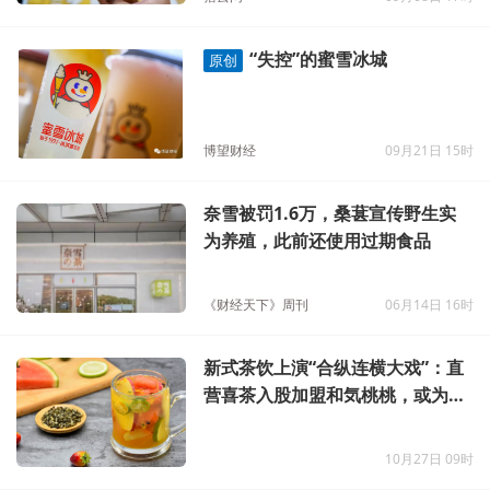
“失控”的蜜雪冰城
原创
博望财经
09月21日 15时
奈雪被罚1.6万，桑葚宣传野生实
为养殖，此前还使用过期食品
《财经天下》周刊
06月14日 16时
新式茶饮上演“合纵连横大戏”：直
营喜茶入股加盟和気桃桃，或为破
解盈利难痛点
10月27日 09时