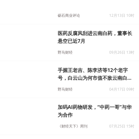
砺石商业评论
12月13日 10时
医药反腐风刮进云南白药，董事长
悬空已近7月
野马财经
09月26日 13时
手握王老吉、陈李济等12个老字
号，白云山为何市值不敌云南白
药、片仔癀？
野马财经
04月17日 09时
加码AI药物研发，“中药一哥”与华
为合作
《财经天下》周刊
07月25日 15时