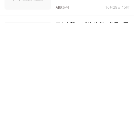
AI财经社
10月28日 15时
云南白药：上半年净利18亿元，同
比下降26.6%，社保基金逆势加仓
AI财经社
08月30日 14时
云南白药病了！
08月19日 16时
云南白药：市值今年蒸发已超千
亿，炒股亏损近8亿，因劣质口罩
道歉
AI财经社
08月09日 15时