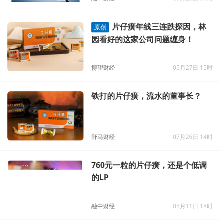
片仔癀年线三连跌探因，林
原创
园看好的这家公司问题缠身！
博望财经
05月27日 15时
铁打的片仔癀，流水的董事长？
野马财经
07月26日 14时
760元一粒的片仔癀，还是个低调
的LP
融中财经
05月11日 18时