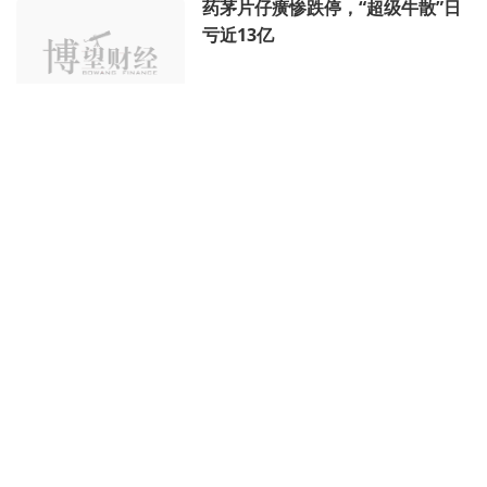
药茅片仔癀惨跌停，“超级牛散”日
亏近13亿
AI财经社
12月29日 15时
片仔癀市值涨幅即超千亿，仅上任
246天，“药茅”董事长辞职
AI财经社
12月10日 09时
葛兰、胡欣炜都加仓了，开了天猫
店，“药茅”净利三季度大增93%
AI财经社
10月15日 18时