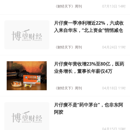
儿配方乳粉销售，片仔癀又跨界？
《财经天下》周刊
07月13日 14时
片仔癀一季净利增近22%，六成收
入来自华东，“北上资金”悄悄减仓
《财经天下》周刊
04月24日 11时
片仔癀年营收增23%至80亿，医药
业务增长，董事长年薪仅4万
《财经天下》周刊
04月18日 11时
片仔癀不是“药中茅台”，也非东阿
阿胶