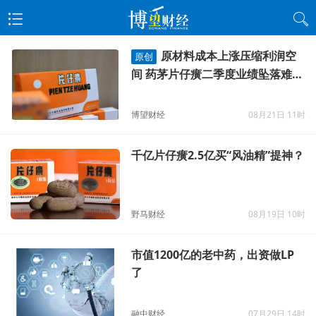
原材料成本上涨压缩利润空
原创
间 药茅片仔癀二季度业绩坠落难破
局
博望财经
08月21日 11时
千亿片仔癀2.5亿买“风油精”提神？
野马财经
08月19日 10时
市值1200亿的老中药，出资做LP
了
融中财经
07月29日 14时