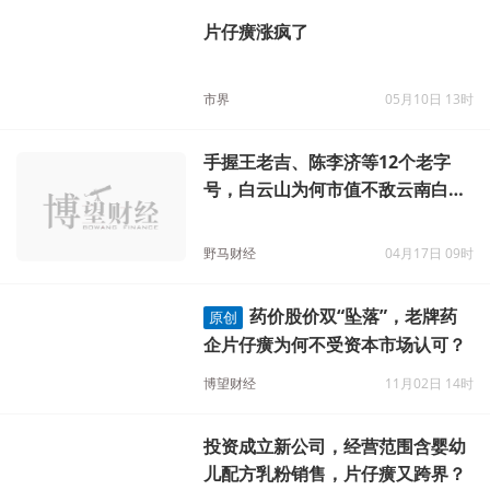
片仔癀涨疯了
市界
05月10日 13时
手握王老吉、陈李济等12个老字
号，白云山为何市值不敌云南白
药、片仔癀？
野马财经
04月17日 09时
药价股价双“坠落”，老牌药
原创
企片仔癀为何不受资本市场认可？
博望财经
11月02日 14时
投资成立新公司，经营范围含婴幼