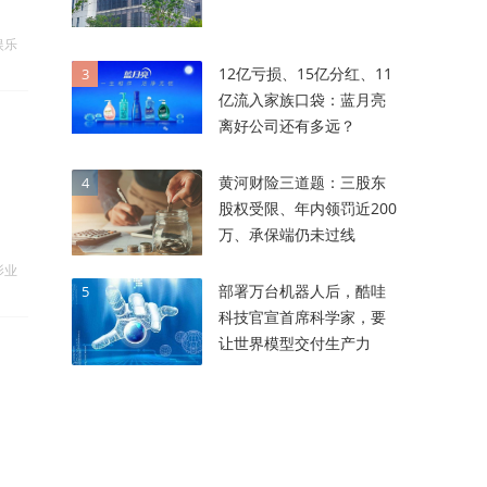
娱乐
12亿亏损、15亿分红、11
3
亿流入家族口袋：蓝月亮
离好公司还有多远？
黄河财险三道题：三股东
4
股权受限、年内领罚近200
万、承保端仍未过线
影业
部署万台机器人后，酷哇
5
科技官宣首席科学家，要
让世界模型交付生产力