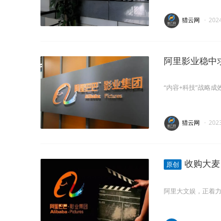
猎云网
·
202
阿里影业稳中求
“内容+科技”战略
猎云网
·
202
收购大麦
原创
阿里大文娱，正着力