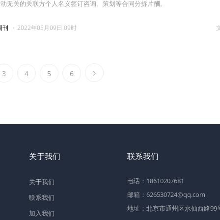
活动无关的关联方个人名义签订咨询、策划等合同分拆片酬。
周刊
·
2022年05月09日 09时
3
4
5
6
关于我们
联系我们
电话：18610207681
关于我们
邮箱：626530724@qq.com
联系我们
地址：北京市通州区水仙西路99号2
加入我们