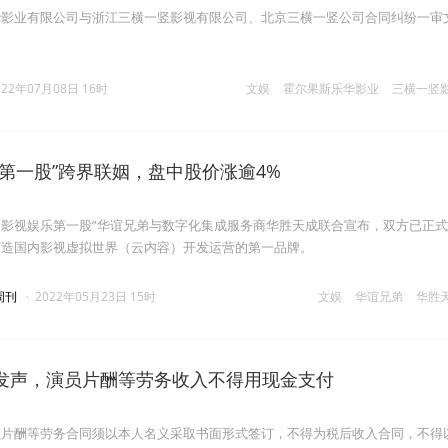
华影业有限公司与浙江三横一竖影视有限公司、北京三横一竖公司合同纠纷一审
022年07月08日 16时
文娱
霍尔果斯乐华影业
三横一竖
第一股”跨界联姻，盘中股价涨逾4%
中国影视娱乐第一股”华谊兄弟与数字化集成服务商华胜天成联合宣布，双方已正
打造国内影视虚拟世界（云内容）开发运营的第一品牌。
周刊
·
2022年05月23日 15时
文娱
华谊兄弟
华胜
发声，演员片酬等劳务收入不得用现金支付
员片酬等劳务合同须以本人名义采取书面形式签订，不得为税后收入合同，不得