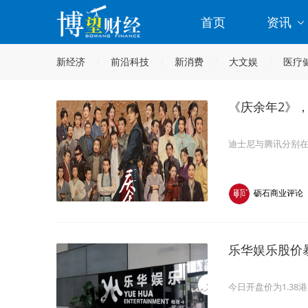
首页
资讯
新经济
前沿科技
新消费
大文娱
医疗
《庆余年2》
迪士尼与腾讯分别在
砺石商业评论
乐华娱乐股价
今日开盘价为1.38