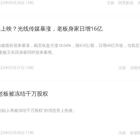
023年09月26日 15时
文娱
阿里影业
年上映？光线传媒暴涨，老板身家日增16亿
传媒股价迎来暴涨，截至收盘大涨18.04%，报8.9元/股，日增40亿市值，当前
让老板王长田身家同样迎来暴增。
023年03月21日 14时
文娱
光线
老板被冻结千万股权
创始人再被冻结千万股权”的消息登上热搜。
023年03月08日 11时
文娱
欢瑞