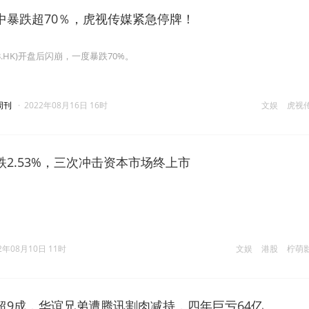
中暴跌超70％，虎视传媒紧急停牌！
3.HK)开盘后闪崩，一度暴跌70%。
周刊
·
2022年08月16日 16时
文娱
虎视
2.53%，三次冲击资本市场终上市
。
2年08月10日 11时
文娱
港股
柠萌
超9成，华谊兄弟遭腾讯割肉减持，四年巨亏64亿