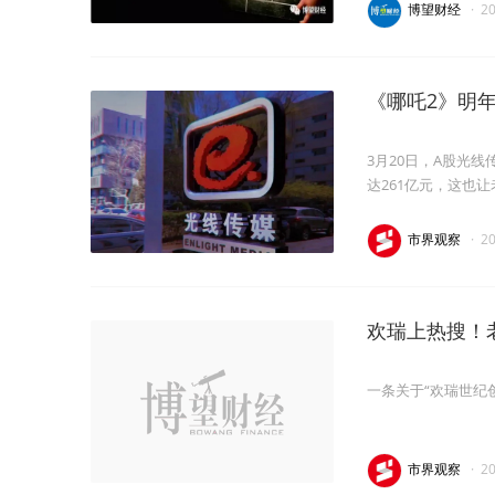
博望财经
·
2
《哪吒2》明
3月20日，A股光线
达261亿元，这也
市界观察
·
2
欢瑞上热搜！
一条关于“欢瑞世纪
市界观察
·
2