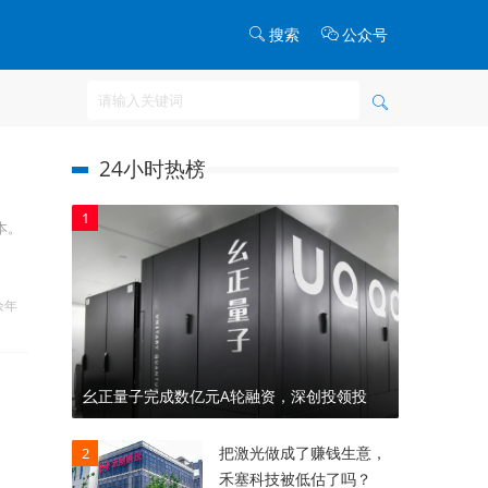
搜索
公众号
24小时热榜
1
本。
余年
幺正量子完成数亿元A轮融资，深创投领投
把激光做成了赚钱生意，
2
禾塞科技被低估了吗？