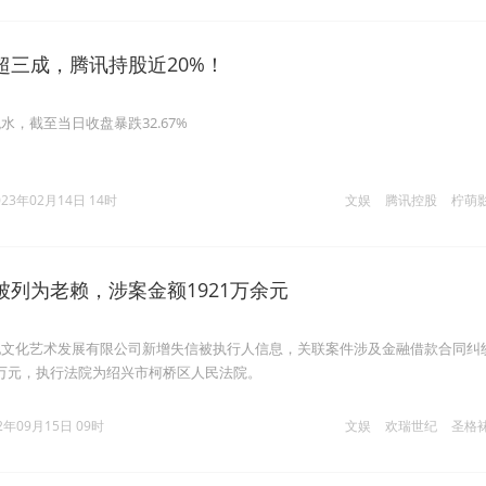
超三成，腾讯持股近20%！
，截至当日收盘暴跌32.67%
023年02月14日 14时
文娱
腾讯控股
柠萌
被列为老赖，涉案金额1921万余元
纪文化艺术发展有限公司新增失信被执行人信息，关联案件涉及金融借款合同纠
22万元，执行法院为绍兴市柯桥区人民法院。
2年09月15日 09时
文娱
欢瑞世纪
圣格