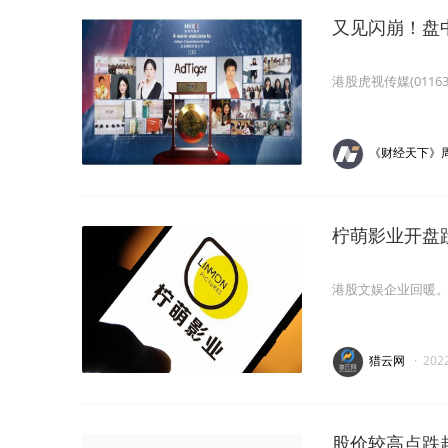
又见闪崩！盘
港股虎视传媒(0116
《财经天下》
柠萌影业开盘跌
港股文娱企业回暖
猎云网
·
202
股价较高点跌