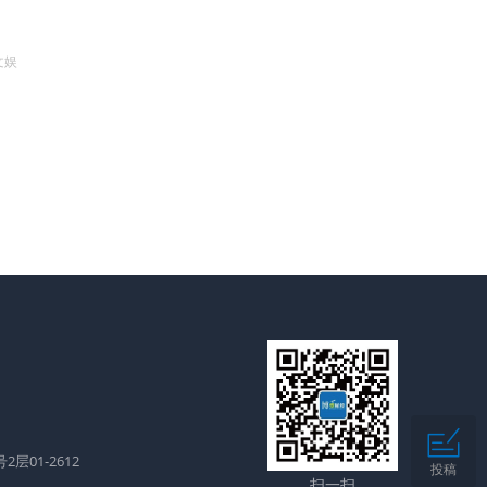
文娱
层01-2612
投稿
扫一扫