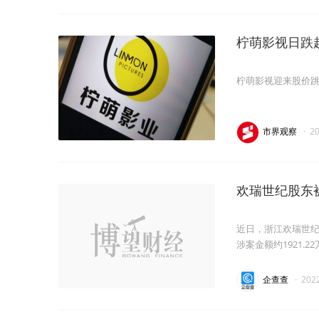
柠萌影视日跌
柠萌影视迎来股价跳水
市界观察
·
2
欢瑞世纪股东
近日，浙江欢瑞世
涉案金额约1921.
企查查
·
202