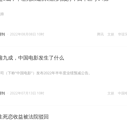
减持
周刊
·
2022年08月08日 10时
腾讯
文娱
华谊
逾九成，中国电影发生了什么
司（下称“中国电影”）发布2022年半年度业绩预减公告。
周刊
·
2022年07月13日 10时
文娱
中国
生死恋收益被法院驳回