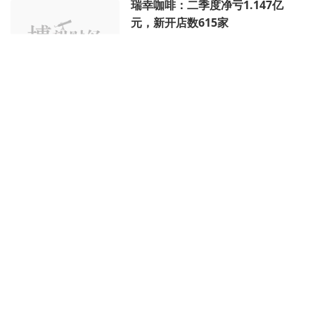
瑞幸咖啡：二季度净亏1.147亿
元，新开店数615家
《财经天下》周刊
08月09日 10时
瑞幸刷单造假涉案公司被执行超2
千万
企查查
07月12日 15时
瑞幸咖啡：Q1营收24亿元同比增
长89.5%，净利润1980万元
猎云网
05月25日 10时
瑞幸 回来了
原创