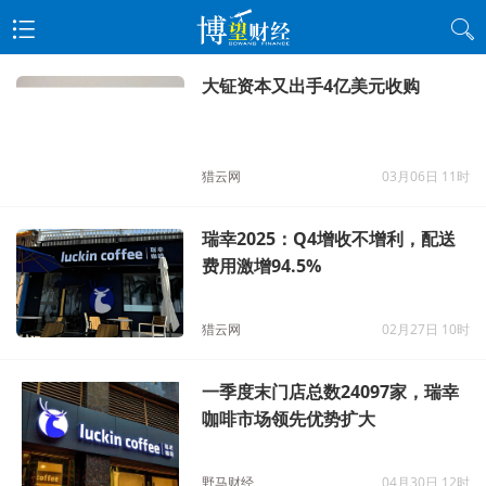
大钲资本又出手4亿美元收购
猎云网
03月06日 11时
瑞幸2025：Q4增收不增利，配送
费用激增94.5%
猎云网
02月27日 10时
一季度末门店总数24097家，瑞幸
咖啡市场领先优势扩大
野马财经
04月30日 12时