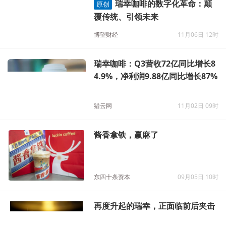
瑞幸咖啡的数字化革命：颠
原创
覆传统、引领未来
博望财经
11月06日 12时
瑞幸咖啡：Q3营收72亿同比增长8
4.9%，净利润9.88亿同比增长87%
猎云网
11月02日 09时
酱香拿铁，赢麻了
东四十条资本
09月05日 10时
再度升起的瑞幸，正面临前后夹击