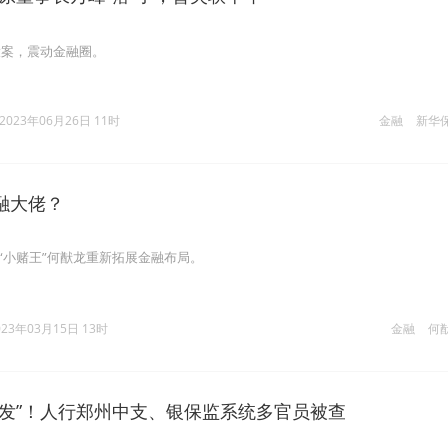
大案，震动金融圈。
2023年06月26日 11时
金融
新华
融大佬？
，“小赌王”何猷龙重新拓展金融布局。
023年03月15日 13时
金融
何
连发”！人行郑州中支、银保监系统多官员被查