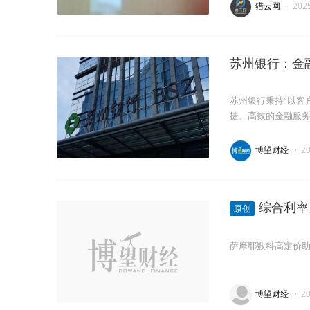
猎云网
·
202
苏州银行：金
苏州银行秉持“以客
捷、高效的金融服
博望财经
·
2
综合利率
原创
萨摩耶数科高定价
博望财经
·
2