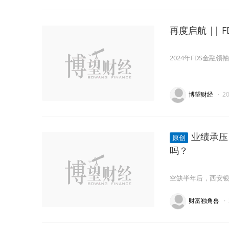
再度启航 ||
2024年FDS金融
博望财经
·
2
业绩承压
原创
吗？
空缺半年后，西安
财富独角兽
·