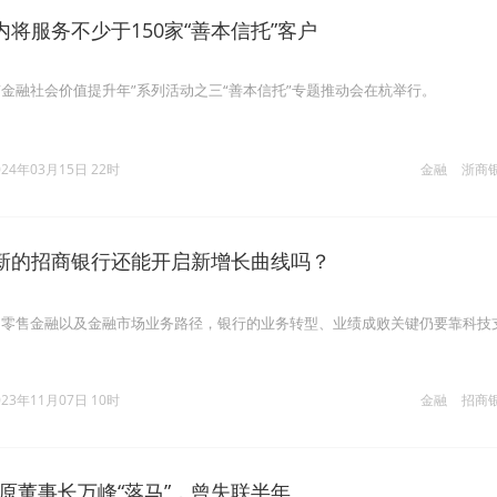
将服务不少于150家“善本信托”客户
行“金融社会价值提升年”系列活动之三“善本信托”专题推动会在杭举行。
024年03月15日 22时
金融
浙商
创新的招商银行还能开启新增长曲线吗？
、零售金融以及金融市场业务路径，银行的业务转型、业绩成败关键仍要靠科技
023年11月07日 10时
金融
招商
原董事长万峰“落马”，曾失联半年