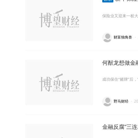
保险业又迎来一桩
财富独角兽
·
何猷龙想做金
成功保住“赌牌”后
野马财经
·
2
金融反腐“三