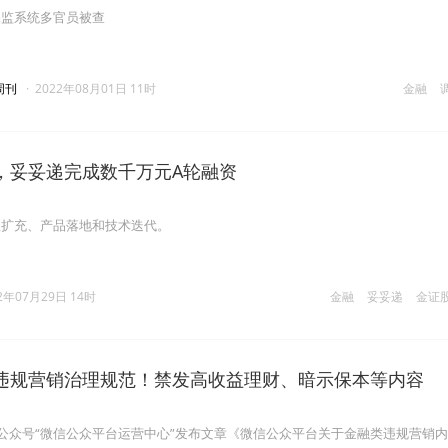
保监系统多官员被查
周刊
·
2022年08月01日 11时
金融
，妥妥递完成数千万元A轮融资
队扩充、产品落地和技术迭代。
2年07月29日 14时
金融
妥妥递
金证
违规营销治理规范！禁发高收益理财、暗示保本等内容
方公众号“微信公众平台运营中心”发布文章《微信公众平台关于金融类违规营销