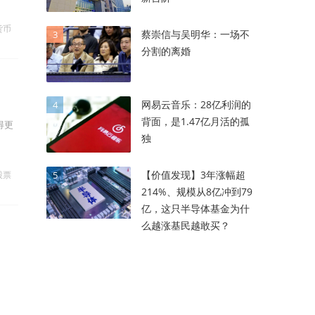
货币
蔡崇信与吴明华：一场不
3
分割的离婚
网易云音乐：28亿利润的
4
背面，是1.47亿月活的孤
得更
独
【价值发现】3年涨幅超
股票
5
214%、规模从8亿冲到79
亿，这只半导体基金为什
么越涨基民越敢买？