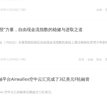
025年12月24日 15时
金融
中登”力量，自由现金流指数的稳健与进取之道
方达（159222）在紧密跟踪国证自由现金流指数的基础上通过精细化管理力争获
025年12月09日 16时
投资
金融
基金
平台Airwallex空中云汇完成了3亿美元F轮融资
llex 空中云汇的融资总额超过12亿美元。