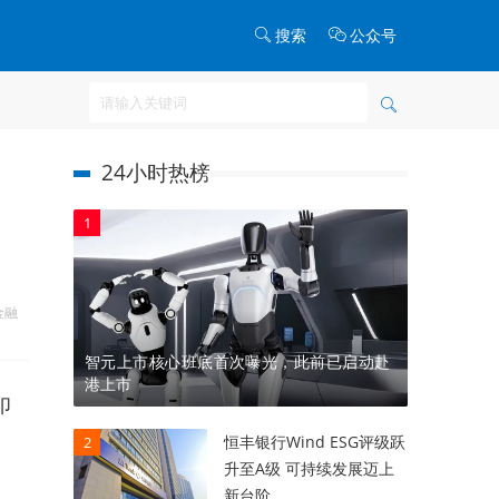
搜索
公众号
24小时热榜
1
金融
智元上市核心班底首次曝光，此前已启动赴
港上市
印
恒丰银行Wind ESG评级跃
2
升至A级 可持续发展迈上
新台阶