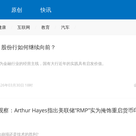
原创
快讯
健康
互联网
教育
汽车
”，股份行如何继续向前？
作为金融行业的经营主线，国有大行近年的实践具有启发价值。
026年03月30日 18时
观察：Arthur Hayes指出美联储“RMP”实为掩饰重启货币
的崩塌还是技术的胜利?