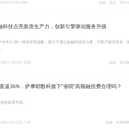
5年05月22日 09时
金融
支付
空中
融科技点亮新质生产力，创新引擎驱动服务升级
户为中心”的一体化经营战略，致力于通过金融科技的力量，为客户提供安全、
务。
024年11月04日 09时
金融
苏州
直逼36%，萨摩耶数科旗下“省呗”高额融担费合理吗？
助贷的前景不明。
024年10月22日 11时
金融
萨摩耶