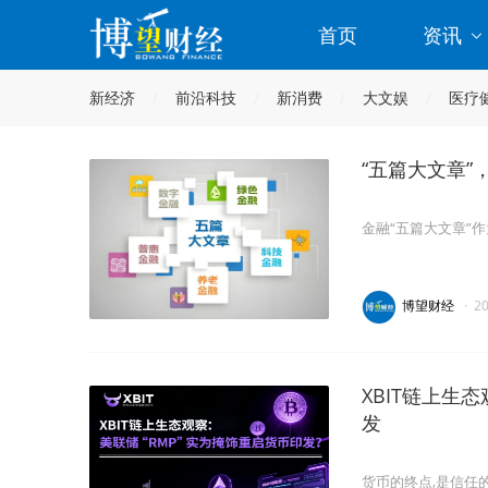
首页
资讯
新经济
前沿科技
新消费
大文娱
医疗
“五篇大文章
金融“五篇大文章”
博望财经
·
2
XBIT链上生态
发
货币的终点,是信任