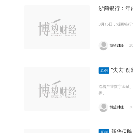
浙商银行：年内
3月15日，浙商银
博望财经
·
2
“失去”
原创
沿着产业数字金融
撑。
博望财经
·
2
新华保险
原创