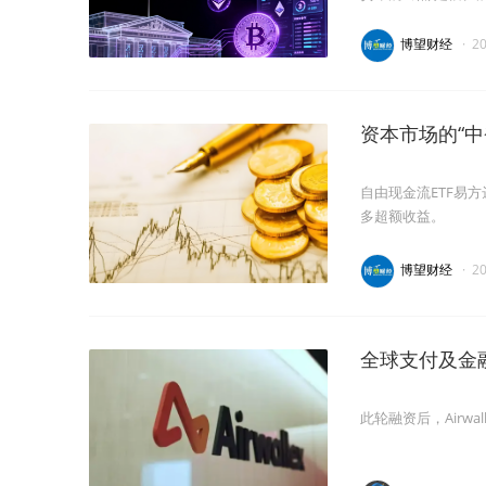
博望财经
·
2
资本市场的“
自由现金流ETF易
多超额收益。
博望财经
·
2
全球支付及金融
此轮融资后，Airwa