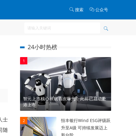
搜索
公众号
24小时热榜
1
智元上市核心班底首次曝光，此前已启动赴
港上市
人士
恒丰银行Wind ESG评级跃
2
升至A级 可持续发展迈上
司随
新台阶