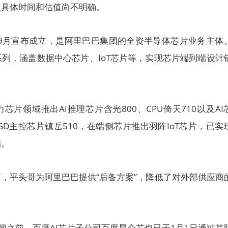
但具体时间和估值尚不明确。
年9月宣布成立，是阿里巴巴集团的全资半导体芯片业务主体
列，涵盖数据中心芯片、IoT芯片等，实现芯片端到端设计
片领域推出AI推理芯片含光800、CPU倚天710以及AI
SD主控芯片镇岳510，在端侧芯片推出羽阵IoT芯片，已实
端。
商，平头哥为阿里巴巴提供“后备方案”，降低了对外部供应商
传闻之前，百度AI芯片子公司百度昆仑芯也已于1月1日通过其