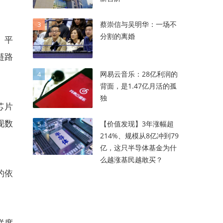
蔡崇信与吴明华：一场不
3
分割的离婚
。平
链路
网易云音乐：28亿利润的
4
背面，是1.47亿月活的孤
独
芯片
现数
【价值发现】3年涨幅超
5
214%、规模从8亿冲到79
亿，这只半导体基金为什
么越涨基民越敢买？
的依
联席