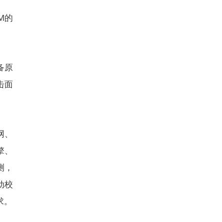
M的
备原
击面
网、
擎、
测，
动校
求。