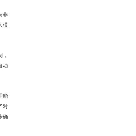
与非
大模
制，
自动
理能
了对
步确