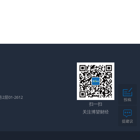
层01-2612
投稿
扫一扫
关注博望财经
提建议