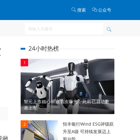
搜索
公众号
24小时热榜
家
1
智元上市核心班底首次曝光，此前已启动赴
港上市
恒丰银行Wind ESG评级跃
2
升至A级 可持续发展迈上
轮融
新台阶