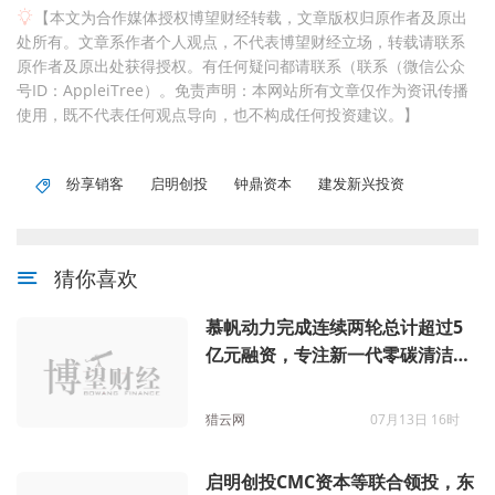
【本文为合作媒体授权博望财经转载，文章版权归原作者及原出
处所有。文章系作者个人观点，不代表博望财经立场，转载请联系
原作者及原出处获得授权。有任何疑问都请联系（联系（微信公众
号ID：AppleiTree）。免责声明：本网站所有文章仅作为资讯传播
使用，既不代表任何观点导向，也不构成任何投资建议。】
纷享销客
启明创投
钟鼎资本
建发新兴投资
猜你喜欢
慕帆动力完成连续两轮总计超过5
亿元融资，专注新一代零碳清洁发
电技术与产品开发
猎云网
07月13日 16时
启明创投CMC资本等联合领投，东