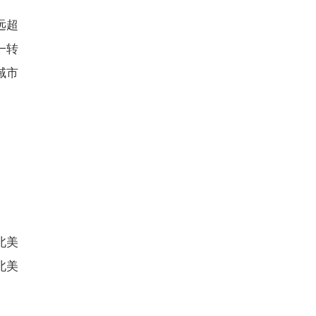
远超
一转
域市
北美
北美