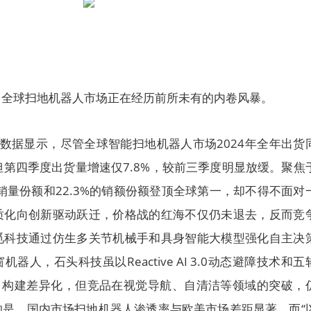
，全球扫地机器人市场正在经历前所未有的内卷风暴。
）数据显示，尽管全球智能扫地机器人市场2024年全年出货
万台，但第四季度出货量增速仅7.8%，较前三季度明显放缓。聚焦
的销量份额和22.3%的销额份额登顶全球第一，却不得不面对
质化向创新驱动跃迁，价格战的红海不仅仍未退去，反而竞
觅科技通过仿生多关节机械手和具身智能大模型强化自主决
人，石头科技虽以Reactive AI 3.0动态避障技术和五
ace）构建差异化，但竞品在视觉导航、自清洁等领域的突破，
的是，国内市场扫地机器人渗透率与欧美市场差距显著，而“