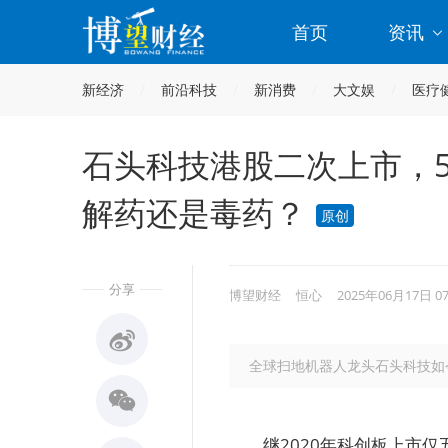
首页
资讯
新经济
前沿科技
新消费
大文娱
医疗
石头科技港股二次上市，
解药还是毒药？
原创
分享
博望财经
恒心
2025年06月17日 0
全球扫地机器人龙头石头科技如
继2020年科创板上市