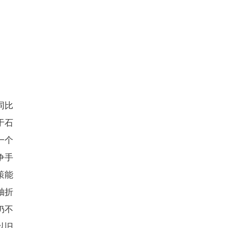
同比
于石
一个
争手
策能
轴折
仍不
以旧