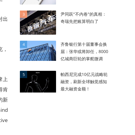
尹同跃"不内卷"的真相：
3
射出
奇瑞先把账算明白了
齐鲁银行第十届董事会换
4
充，
届：张华或将卸任，8000
亿城商巨轮的掌舵微调
帕西尼完成10亿元战略轮
5
牌上
融资，刷新全球触觉感知
最大融资金额！
得肯
的新
nd
ve