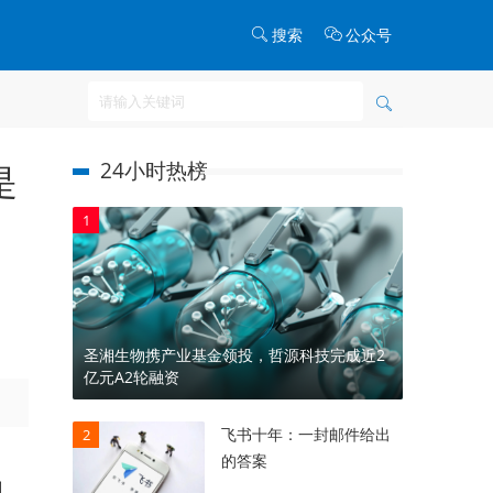
搜索
公众号
24小时热榜
是
1
圣湘生物携产业基金领投，哲源科技完成近2
亿元A2轮融资
飞书十年：一封邮件给出
2
的答案
刺。