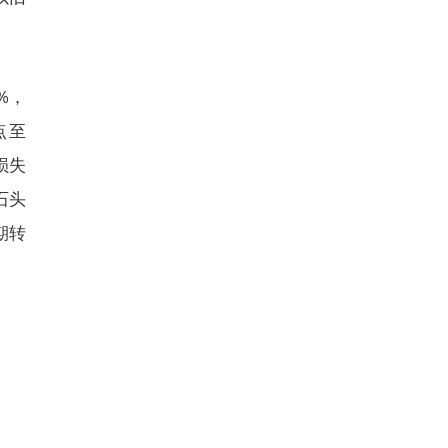
%，
点至
损失
石头
期转