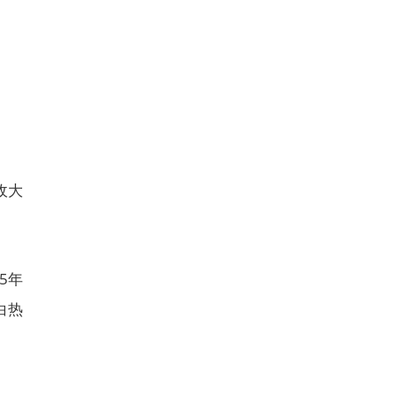
收大
5年
白热