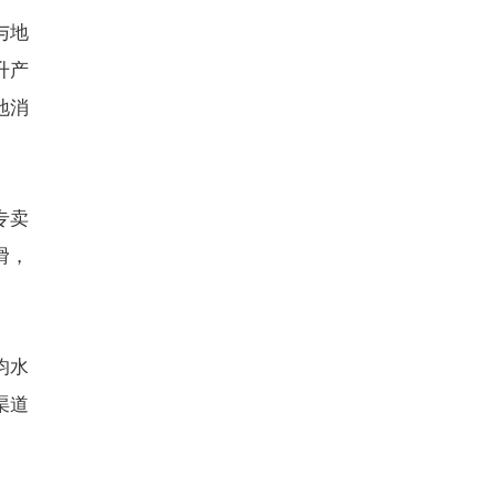
与地
升产
地消
专卖
滑，
均水
渠道