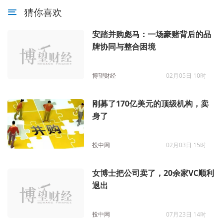
猜你喜欢
安踏并购彪马：一场豪赌背后的品
牌协同与整合困境
博望财经
02月05日 10时
刚募了170亿美元的顶级机构，卖
身了
投中网
02月03日 15时
女博士把公司卖了，20余家VC顺利
退出
投中网
07月23日 14时