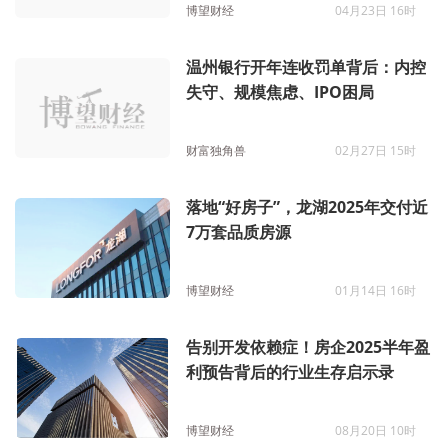
博望财经
04月23日 16时
温州银行开年连收罚单背后：内控
失守、规模焦虑、IPO困局
财富独角兽
02月27日 15时
落地“好房子”，龙湖2025年交付近
7万套品质房源
博望财经
01月14日 16时
告别开发依赖症！房企2025半年盈
利预告背后的行业生存启示录
博望财经
08月20日 10时