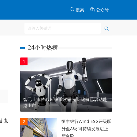
搜索
公众号
24小时热榜
1
智元上市核心班底首次曝光，此前已启动赴
港上市
当也
恒丰银行Wind ESG评级跃
2
升至A级 可持续发展迈上
新台阶