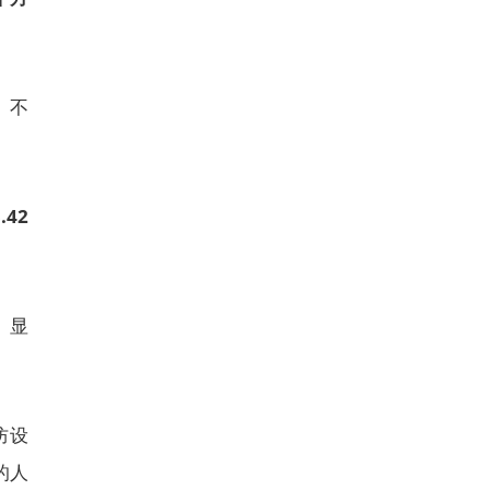
。不
.42
》显
防设
的人