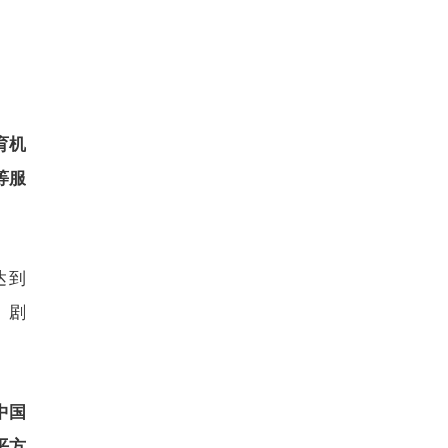
育机
等服
达到
、剧
中国
平方