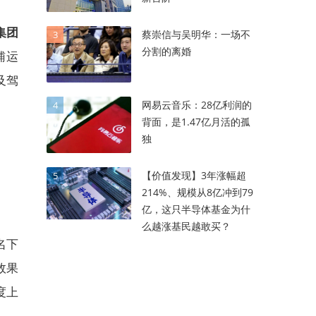
集团
蔡崇信与吴明华：一场不
3
分割的离婚
辅运
及驾
网易云音乐：28亿利润的
4
背面，是1.47亿月活的孤
独
。
【价值发现】3年涨幅超
5
214%、规模从8亿冲到79
亿，这只半导体基金为什
么越涨基民越敢买？
名下
效果
度上