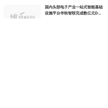
国内头部电子产业一站式智能基础
设施平台华秋智联完成数亿元D轮
融资
猎云网
08月06日 10时
60天最高涨51%！蒙牛系打响消费
反攻第一枪，妙可蓝多“爆改”成最
大惊喜
博望财经
08月05日 17时
中国科学院旗下国科创投领投，国
科半导体超亿元A+轮融资
猎云网
08月05日 17时