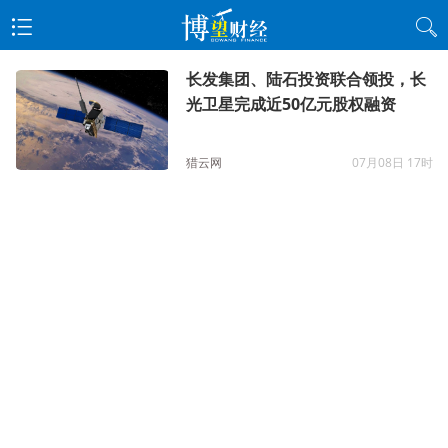
长发集团、陆石投资联合领投，长
光卫星完成近50亿元股权融资
猎云网
07月08日 17时