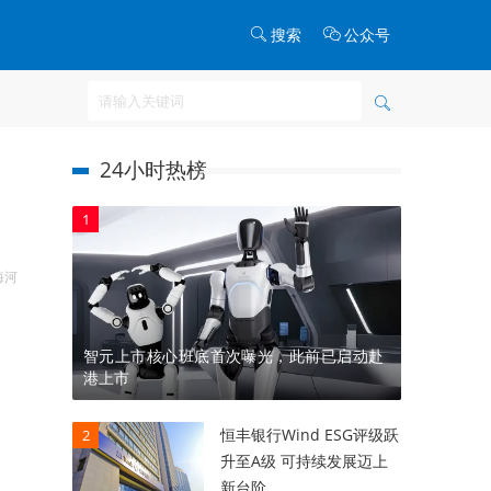
搜索
公众号
24小时热榜
1
海河
智元上市核心班底首次曝光，此前已启动赴
港上市
恒丰银行Wind ESG评级跃
2
升至A级 可持续发展迈上
新台阶