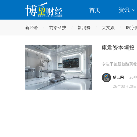
首页
资讯
新经济
前沿科技
新消费
大文娱
医疗
康君资本领投，
专注于创新核酸药
猎云网
·
20
26年03月20日