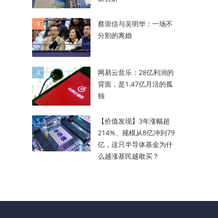
蔡崇信与吴明华：一场不
3
分割的离婚
网易云音乐：28亿利润的
4
背面，是1.47亿月活的孤
独
【价值发现】3年涨幅超
5
214%、规模从8亿冲到79
亿，这只半导体基金为什
么越涨基民越敢买？