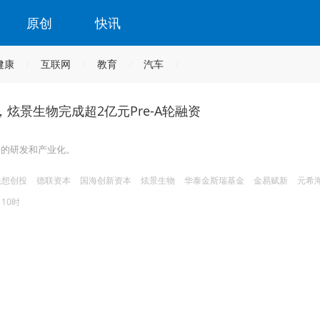
原创
快讯
健康
互联网
教育
汽车
炫景生物完成超2亿元Pre-A轮融资
物的研发和产业化。
联想创投
德联资本
国海创新资本
炫景生物
华泰金斯瑞基金
金易赋新
元希
 10时