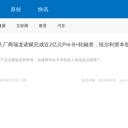
原创
快讯
健康
互联网
教育
汽车
厂商瑞龙诺赋完成近2亿元Pre-B+轮融资，纽尔利资本
司产品注册临床和研发，加速模块化手术机器人落地及品牌推广。
3年08月30日 13时
瑞龙诺赋
纽尔利资本
John