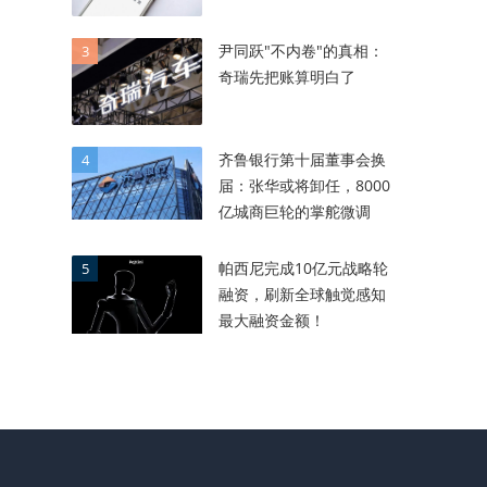
尹同跃"不内卷"的真相：
3
奇瑞先把账算明白了
齐鲁银行第十届董事会换
4
届：张华或将卸任，8000
亿城商巨轮的掌舵微调
帕西尼完成10亿元战略轮
5
融资，刷新全球触觉感知
最大融资金额！