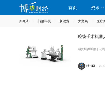
首页
资讯
新经济
前沿科技
新消费
大文娱
医疗
腔镜手术机器人
融资所得将用于公
猎云网
·
202