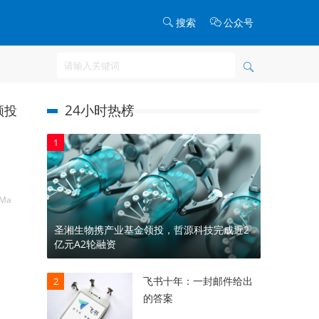
搜索
公众号
24小时热榜
领投
1
 Ma
圣湘生物携产业基金领投，哲源科技完成近2
亿元A2轮融资
飞书十年：一封邮件给出
2
的答案