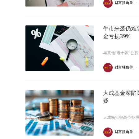
财富独角兽
·
牛市来袭仍难
金亏损39%
与其他“老十家”公
财富独角兽
·
大成基金深陷
疑
大成杨挺曾高位持
财富独角兽
·