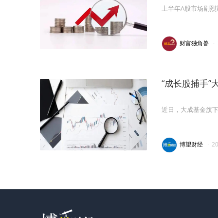
上半年A股市场剧烈
财富独角兽
·
“成长股捕手
近日，大成基金旗下
博望财经
·
2