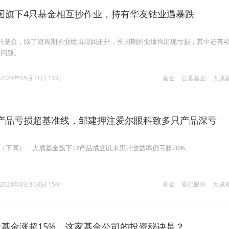
国旗下4只基金相互抄作业，持有华友钴业遇暴跌
只基金，除了短周期的业绩出现回正外，长周期的业绩均出现亏损，其中还有4
的问题。
2024年05月31日 11时
基金
公墓基金
大成
产品亏损超基准线，邹建押注爱尔眼科致多只产品深亏
9日（下同），大成基金旗下22产品成立以来累计收益率仍亏超20%。
2024年03月04日 15时
基金
爱尔眼科
大成
股基金涨超15%，这家基金公司的投资秘诀是？