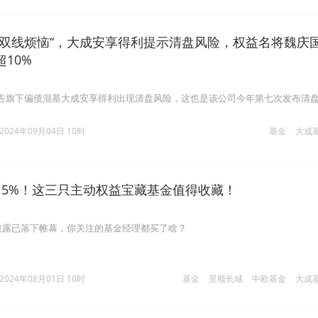
“双线烦恼“，大成安享得利提示清盘风险，权益名将魏庆
10%
告旗下偏债混基大成安享得利出现清盘风险，这也是该公司今年第七次发布清
2024年09月04日 10时
基金
大成
15%！这三只主动权益宝藏基金值得收藏！
报披露已落下帷幕，你关注的基金经理都买了啥？
2024年08月01日 10时
基金
景顺长城
中欧基金
大成