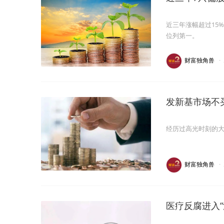
近三年涨幅超过15
位列第一。
财富独角兽
·
发新基市场不
经历过高光时刻的
财富独角兽
·
医疗反腐进入“