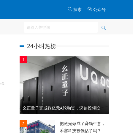
搜索
公众号
24小时热榜
1
基金
幺正量子完成数亿元A轮融资，深创投领投
把激光做成了赚钱生意，
2
禾塞科技被低估了吗？