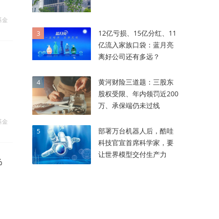
基金
12亿亏损、15亿分红、11
3
亿流入家族口袋：蓝月亮
离好公司还有多远？
黄河财险三道题：三股东
4
股权受限、年内领罚近200
万、承保端仍未过线
基金
部署万台机器人后，酷哇
5
科技官宣首席科学家，要
让世界模型交付生产力
%