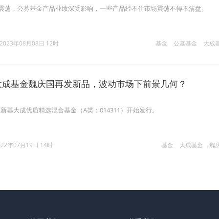
震荡，公募基金产品业绩深受影响，一些产品经不住市场震荡不得不清盘。
2023年08月08日 12时
基金
公墓基金
大成
”大成基金魏庆国再发新品，波动市场下前景几何？
新基大成优质精选混合基金（A类：014311）开始发行。
022年07月19日 14时
基金
大成基金
魏