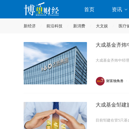
首页
资讯
新经济
前沿科技
新消费
大文娱
医疗
大成基金齐炜
大成基金齐炜中经理
财富独角兽
·
大成基金邹建
目前邹建在管5只基