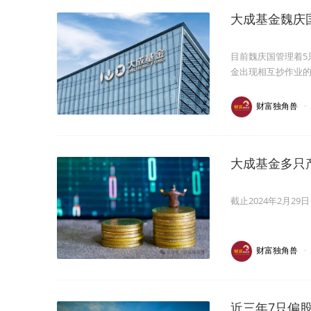
大成基金魏庆
目前魏庆国管理着5
金出现相互抄作业
财富独角兽
·
大成基金多只
截止2024年2月2
财富独角兽
·
近三年7只偏