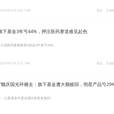
2025年02月24日 13时
基金
大成
旗下基金3年亏44%，押注医药赛道难见起色
大成医药健康股票A基金3年来亏44%。
2025年01月21日 14时
基金
大成
将”魏庆国光环褪去：旗下基金遭大额赎回，明星产品亏29
尾声，公募基金年度业绩比拼愈发激烈。