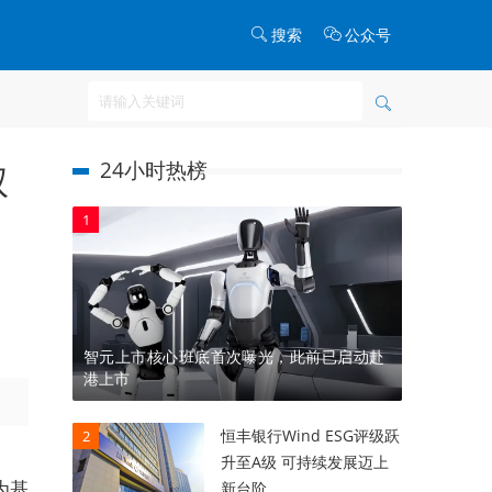
搜索
公众号
24小时热榜
权
1
智元上市核心班底首次曝光，此前已启动赴
港上市
。
恒丰银行Wind ESG评级跃
2
升至A级 可持续发展迈上
为基
新台阶