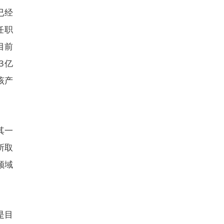
已经
任职
目前
3亿
该产
其一
所取
领域
是目