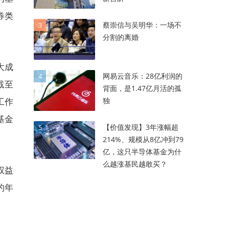
券类
蔡崇信与吴明华：一场不
3
分割的离婚
大成
网易云音乐：28亿利润的
4
截至
背面，是1.47亿月活的孤
独
工作
基金
【价值发现】3年涨幅超
5
214%、规模从8亿冲到79
亿，这只半导体基金为什
么越涨基民越敢买？
权益
的年