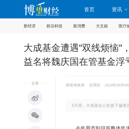
首页
资讯
新经济
前沿科技
新消费
大文娱
医疗
大成基金遭遇“双线烦恼“
益名将魏庆国在管基金浮亏
分享
财富独角兽
吴理想
2024年09月04
8月底，大成基金公告旗下偏债
今年股市到目前整体低