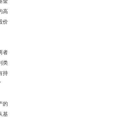
基金
的高
股价
两者
利类
有持
”
产的
从基