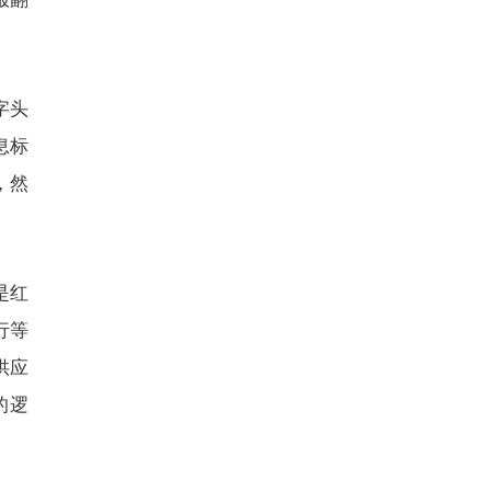
字头
息标
，然
是红
行等
供应
的逻