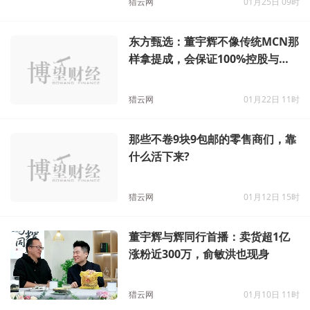
猎云网
01月25日 09时
东方甄选：董宇辉不像传统MCN那
样拿提成，会保证100%控股与辉
同行
猎云网
01月22日 11时
那些不卷9块9包邮的零售商们，靠
什么活下来?
猎云网
01月12日 15时
董宇辉与辉同行首播：卖货超1亿
涨粉近300万，俞敏洪也现身
猎云网
01月10日 11时