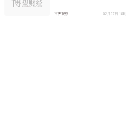
曾四年亏超30亿
市界观察
02月27日 10时
俞敏洪：新东方平台战略转移属无
稽之谈，从不关心公司股价
《财经天下》周刊
11月02日 16时
GMV超越罗永浩后，传俞敏洪将开
启淘宝直播，新东方回应
《财经天下》周刊
10月19日 19时
东方甄选：推出独立APP，上线4
个月下载仅20万，与抖音商城价格