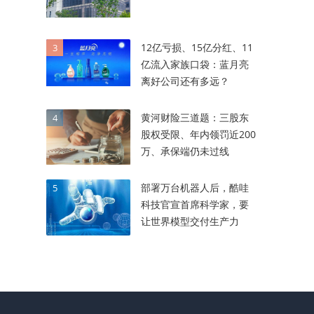
12亿亏损、15亿分红、11
3
亿流入家族口袋：蓝月亮
离好公司还有多远？
黄河财险三道题：三股东
4
股权受限、年内领罚近200
万、承保端仍未过线
部署万台机器人后，酷哇
5
科技官宣首席科学家，要
让世界模型交付生产力