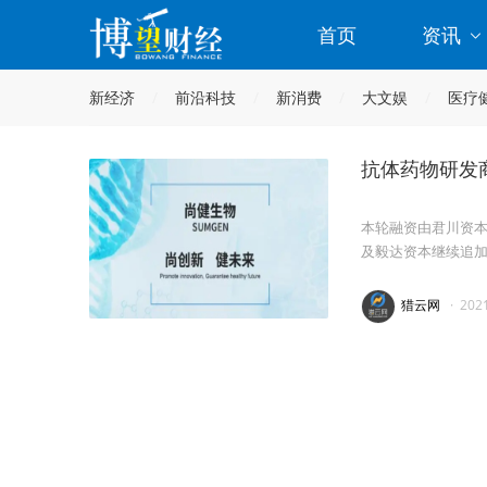
首页
资讯
新经济
前沿科技
新消费
大文娱
医疗
抗体药物研发
本轮融资由君川资
及毅达资本继续追
猎云网
·
202