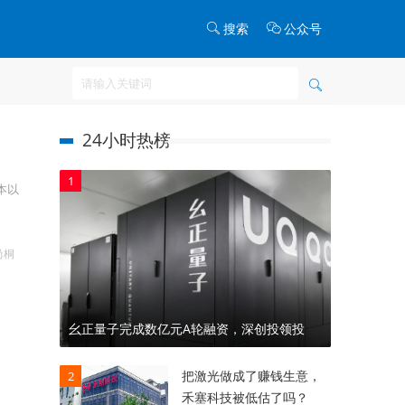
搜索
公众号
24小时热榜
1
本以
尚桐
幺正量子完成数亿元A轮融资，深创投领投
把激光做成了赚钱生意，
2
禾塞科技被低估了吗？