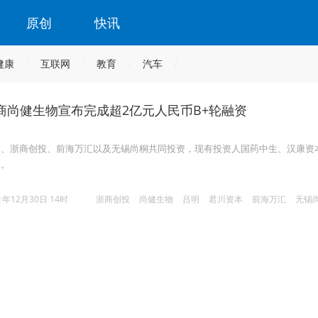
原创
快讯
健康
互联网
教育
汽车
商尚健生物宣布完成超2亿元人民币B+轮融资
本、浙商创投、前海万汇以及无锡尚桐共同投资，现有投资人国药中生、汉康资
加。
1年12月30日 14时
浙商创投
尚健生物
吕明
君川资本
前海万汇
无锡