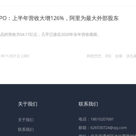
PO：上半年营收大增126%，阿里为最大外部股东
的营收为54.17亿元，几乎已接近2020年全年营收规模。
1年11月01日 23时
阿里巴巴
IPO
水果
洪九
关于我们
联系我们
电话：18610207681
关于我们
邮箱：626530724@qq.com
联系我们
地址：北京市通州区水仙西路99号2