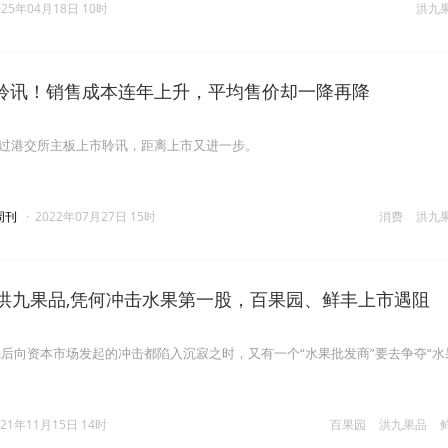
025年04月18日 10时
洪九
聆讯！销售成本连年上升，平均售价却一降再降
品过港交所主板上市聆讯，距离上市又进一步。
周刊
·
2022年07月27日 15时
消费
洪九
的洪九果品,凭何冲击水果第一股，百果园、鲜丰上市遇阻
后向资本市场发起的冲击都陷入沉寂之时，又有一个“水果批发商”要去争夺“水
021年11月15日 14时
百果园
洪九果品