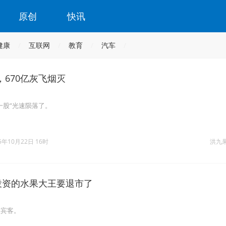
原创
快讯
健康
互联网
教育
汽车
670亿灰飞烟灭
一股”光速陨落了。
5年10月22日 16时
洪九
里投资的水果大王要退市了
宴宾客。