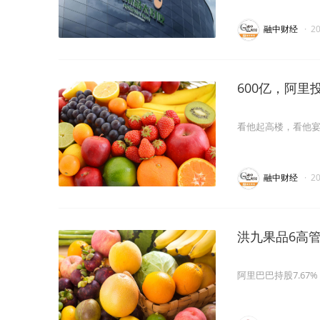
融中财经
·
2
600亿，阿
看他起高楼，看他
融中财经
·
2
洪九果品6高
阿里巴巴持股7.6