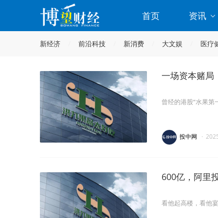
首页
资讯
新经济
前沿科技
新消费
大文娱
医疗
一场资本赌局，
曾经的港股“水果第
投中网
·
202
600亿，阿
看他起高楼，看他