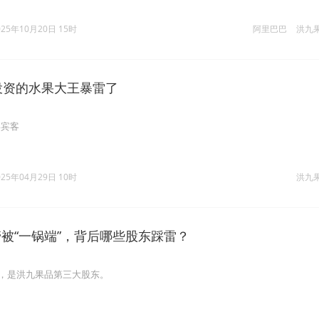
025年10月20日 15时
阿里巴巴
洪九
里投资的水果大王暴雷了
宴宾客
025年04月29日 10时
洪九
管被“一锅端”，背后哪些股东踩雷？
7%，是洪九果品第三大股东。