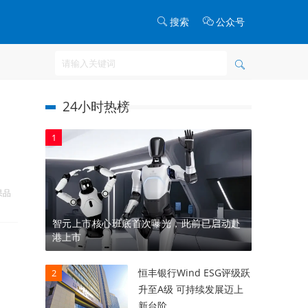
搜索
公众号
24小时热榜
1
果品
智元上市核心班底首次曝光，此前已启动赴
港上市
恒丰银行Wind ESG评级跃
2
升至A级 可持续发展迈上
新台阶