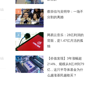
果品
蔡崇信与吴明华：一场不
3
分割的离婚
网易云音乐：28亿利润的
4
背面，是1.47亿月活的孤
独
【价值发现】3年涨幅超
果品
5
214%、规模从8亿冲到79
亿，这只半导体基金为什
么越涨基民越敢买？