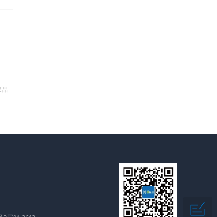
果品
层01-2612