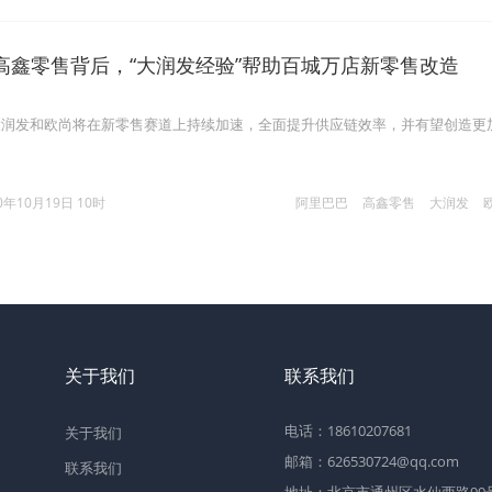
高鑫零售背后，“大润发经验”帮助百城万店新零售改造
大润发和欧尚将在新零售赛道上持续加速，全面提升供应链效率，并有望创造更
0年10月19日 10时
阿里巴巴
高鑫零售
大润发
关于我们
联系我们
电话：18610207681
关于我们
邮箱：626530724@qq.com
联系我们
地址：北京市通州区水仙西路99号2