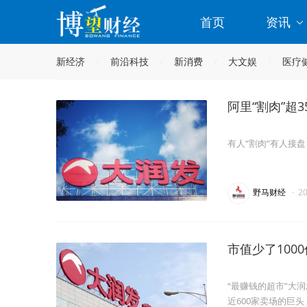
首页
资讯
新经济
前沿科技
新消费
大文娱
医疗
阿里“割肉”超
有人“割肉”有人接
野马财经
·
2
市值少了100
“最赚钱的超市”大
近600家卖场的巨