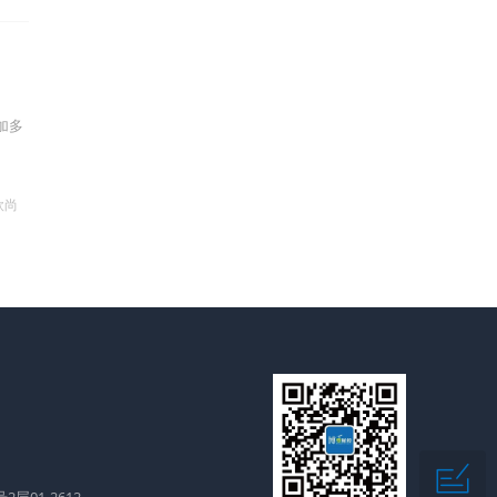
加多
欧尚
层01-2612