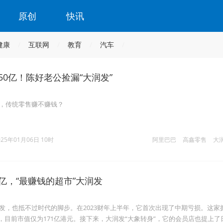
原创
快讯
健康
互联网
教育
汽车
350亿！陈好老公捡漏“大润发”
盘，传统零售赚不赚钱？
025年01月06日 10时
阿里巴巴
高鑫零售
大
0亿，“最赚钱的超市”大润发
润发，也抵不过时代的脚步。在2023财年上半年，它首次出现了中期亏损。这家
头，目前市值仅为171亿港元。接下来，大润发“大象转身”，它的会员店也提上了