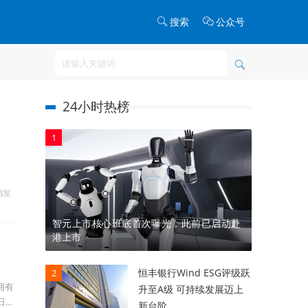
搜索
公众号
24小时热榜
1
润发
智元上市核心班底首次曝光，此前已启动赴
港上市
恒丰银行Wind ESG评级跃
2
拥有
升至A级 可持续发展迈上
日
新台阶