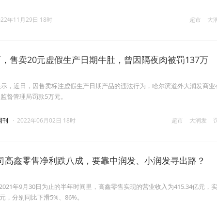
022年11月29日 18时
超市
大
，售卖20元虚假生产日期牛肚，曾因隔夜肉被罚137万
显示，近日，因售卖标注虚假生产日期产品的违法行为，哈尔滨道外大润发商业
监督管理局罚款5万元。
周刊
·
2022年06月02日 18时
超市
大润发
司高鑫零售净利跌八成，要靠中润发、小润发寻出路？
日至2021年9月30日为止的半年时间里，高鑫零售实现的营业收入为415.34亿元，
亿元，分别同比下滑5%、86%。