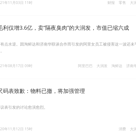
021年11月03日 11时
财报
零售
大
利仅增3.6亿，卖“隔夜臭肉”的大润发，市值已缩六成
南有点水逆。因淘鲜达和济南华联谈合作而引发的阿里女员工被侵害这一波还未
起。
021年08月17日 09时
阿里巴巴
大润发
淘鲜达
济南
尺码表致歉：物料已撤，将加强管理
建议表引发的讨论愈演愈烈。
020年11月12日 15时
消费
大