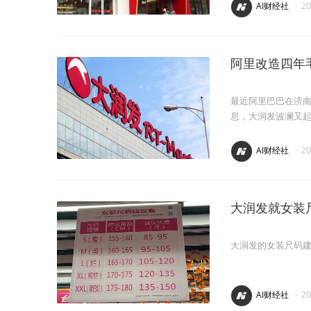
AI财经社
·
2
阿里改造四年毛
最近阿里巴巴在济
息，大润发波澜又
AI财经社
·
2
大润发就女装
大润发的女装尺码
AI财经社
·
2