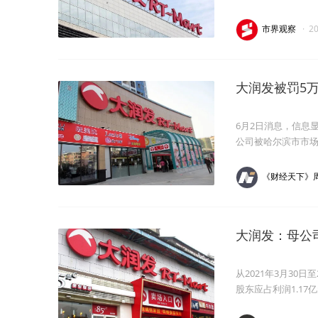
程。
市界观察
·
2
大润发被罚5万
6月2日消息，信息
公司被哈尔滨市市场
《财经天下》
大润发：母公
从2021年3月30
股东应占利润1.17