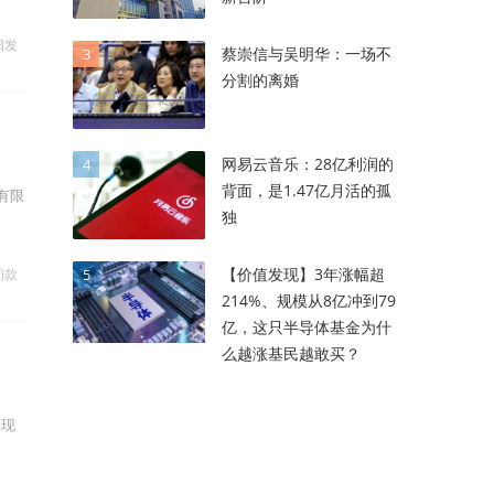
润发
蔡崇信与吴明华：一场不
3
分割的离婚
网易云音乐：28亿利润的
4
背面，是1.47亿月活的孤
有限
独
【价值发现】3年涨幅超
罚款
5
214%、规模从8亿冲到79
亿，这只半导体基金为什
么越涨基民越敢买？
实现