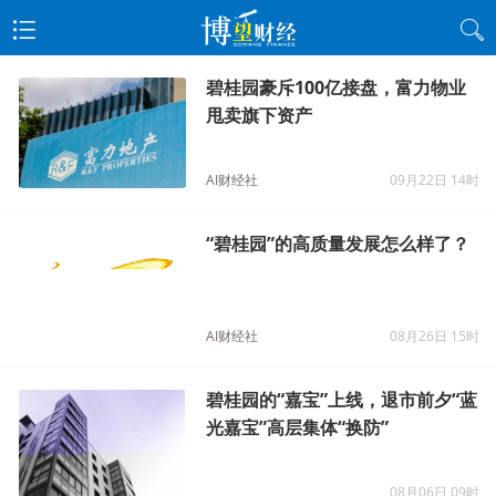
碧桂园豪斥100亿接盘，富力物业
甩卖旗下资产
AI财经社
09月22日 14时
“碧桂园”的高质量发展怎么样了？
AI财经社
08月26日 15时
碧桂园的“嘉宝”上线，退市前夕“蓝
光嘉宝”高层集体“换防”
08月06日 09时