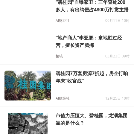
“碧桂园”自曝家丑：三年查处200
多人，有出纳侵占4800万打赏主播
AI财经社
06月11日 10时
“地产商人”李亚鹏：拿地胜过经
营，擅长资产腾挪
棱镜
03月23日 09时
碧桂园7万套房源7折起，房企打响
年末“收官战”
AI财经社
12月25日 10时
市值力压恒大、碧桂园，龙湖集团
靠的是什么？