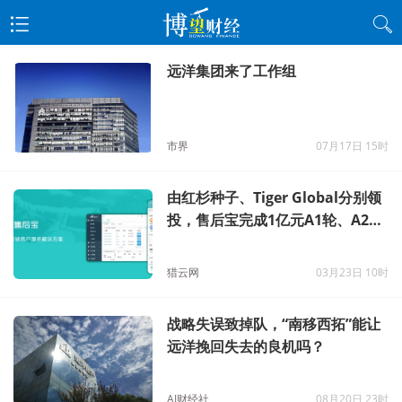
远洋集团来了工作组
市界
07月17日 15时
由红杉种子、Tiger Global分别领
投，售后宝完成1亿元A1轮、A2轮
融资
猎云网
03月23日 10时
战略失误致掉队，“南移西拓”能让
远洋挽回失去的良机吗？
AI财经社
08月20日 23时