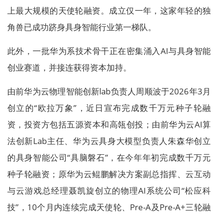
上最大规模的天使轮融资。成立仅一年，这家年轻的独
角兽已成功跻身具身智能行业第一梯队。
此外，一批华为系技术骨干正在密集涌入AI与具身智能
创业赛道，并接连获得资本加持。
由前华为云物理智能创新lab负责人周顺波于2026年3月
创立的“欧拉万象”，近日宣布完成数千万元种子轮融
资，投资方包括五源资本和高瓴创投；由前华为云AI算
法创新Lab主任、华为云具身大模型负责人朱森华创立
的具身智能公司“具脑磐石”，在今年年初完成数千万元
种子轮融资；原华为云鲲鹏解决方案副总指挥、云互动
与云游戏总经理聂凯旋创立的物理AI系统公司“松应科
技”，10个月内连续完成天使轮、Pre-A及Pre-A+三轮融