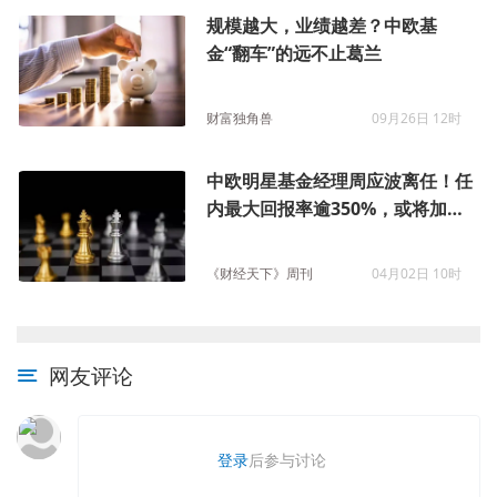
规模越大，业绩越差？中欧基
金“翻车”的远不止葛兰
财富独角兽
09月26日 12时
中欧明星基金经理周应波离任！任
内最大回报率逾350%，或将加入
私募
《财经天下》周刊
04月02日 10时
网友评论
登录
后参与讨论