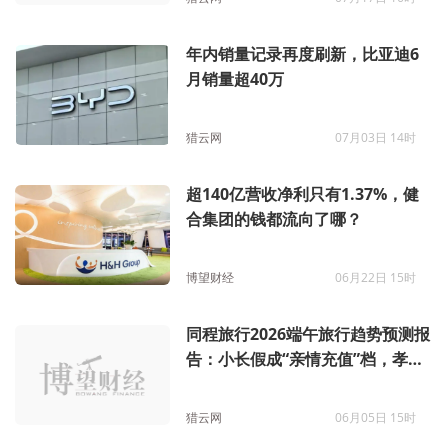
年内销量记录再度刷新，比亚迪6
月销量超40万
猎云网
07月03日 14时
超140亿营收净利只有1.37%，健
合集团的钱都流向了哪？
博望财经
06月22日 15时
同程旅行2026端午旅行趋势预测报
告：小长假成“亲情充值”档，孝心
游私家团超20%，亲子连住热度涨
146%
猎云网
06月05日 15时