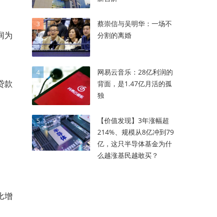
蔡崇信与吴明华：一场不
3
润为
分割的离婚
网易云音乐：28亿利润的
4
贷款
背面，是1.47亿月活的孤
独
【价值发现】3年涨幅超
5
214%、规模从8亿冲到79
亿，这只半导体基金为什
么越涨基民越敢买？
比增