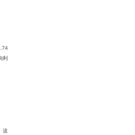
74
响利
。这