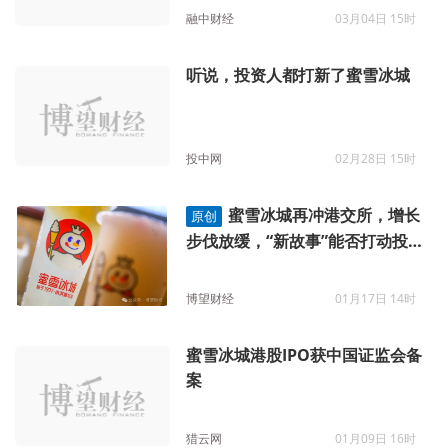
融中财经
03月04日 15时
听说，投资人都打新了蜜雪冰城
投中网
02月28日 15时
蜜雪冰城再冲港交所，增长
原创
步伐放缓，“新故事”能否打动投资
者？
博望财经
01月17日 14时
蜜雪冰城港股IPO获中国证监会备
案
猎云网
01月09日 16时