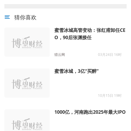
猜你喜欢
蜜雪冰城高管变动：张红甫卸任CE
O，90后张渊接任
猎云网
03月24日 16时
蜜雪冰城，3亿“买醉”
10月15日 19时
1000亿，河南跑出2025年最大IPO