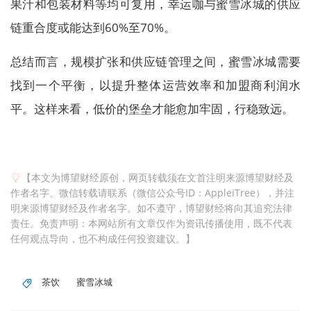
果汁和包装材料等均可复用，幸运咖与蜜雪冰城的供应
链重合度或能达到60%至70%。
总结而言，规模扩张和供应链管理之间，蜜雪冰城需要
找到一个平衡，以提升整体运营效率和加盟商利润水
平。这样来看，低价的堡垒才能愈加牢固，行稳致远。
【本文为博望财经原创，网页转载须在文首注明来源博望财经及
作者名字。微信转载请联系（微信公众号ID：AppleiTree），并注
明来源博望财经及作者名字。如不遵守，博望财经将向其追究法律
责任。免责声明：本网站所有文章仅作为资讯传播使用，既不代表
任何观点导向，也不构成任何投资建议。】
茶饮
蜜雪冰城