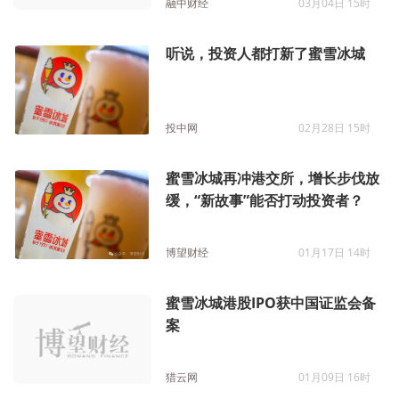
融中财经
03月04日 15时
听说，投资人都打新了蜜雪冰城
投中网
02月28日 15时
蜜雪冰城再冲港交所，增长步伐放
缓，“新故事”能否打动投资者？
博望财经
01月17日 14时
蜜雪冰城港股IPO获中国证监会备
案
猎云网
01月09日 16时