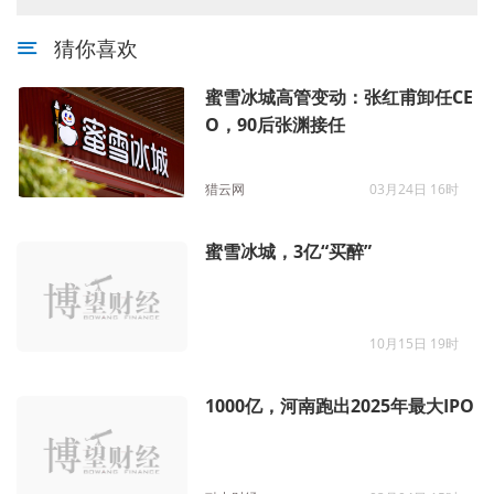
猜你喜欢
蜜雪冰城高管变动：张红甫卸任CE
O，90后张渊接任
猎云网
03月24日 16时
蜜雪冰城，3亿“买醉”
10月15日 19时
1000亿，河南跑出2025年最大IPO