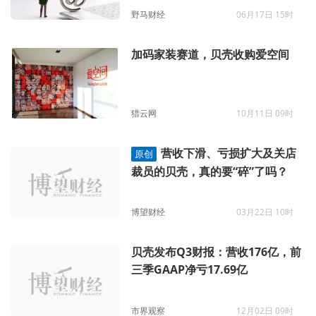
野马财经
06月17日 15时
加码家装赛道，贝壳收购爱空间
猎云网
10月11日 09时
营收下滑、亏损扩大及关店
原创
裁员的贝壳，真的要“碎”了吗？
博望财经
03月22日 10时
贝壳发布Q3财报：营收176亿，前
三季GAAP净亏17.69亿
市界观察
12月02日 09时