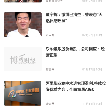
砺石商业评论
06月07日 11时
董宇辉：微博已清空，曾表态“天
然反感热搜”
猎云网
02月27日 10时
乐华娱乐股价暴跌，公司回应：经
营正常
猎云网
01月17日 10时
阿里影业稳中求进实现盈利,持续投
资优质内容，全面布局AIGC
猎云网
11月14日 10时