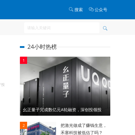
搜索
公众号
24小时热榜
1
产投
幺正量子完成数亿元A轮融资，深创投领投
把激光做成了赚钱生意，
2
禾塞科技被低估了吗？