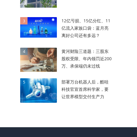
12亿亏损、15亿分红、11
3
亿流入家族口袋：蓝月亮
离好公司还有多远？
黄河财险三道题：三股东
4
股权受限、年内领罚近200
万、承保端仍未过线
部署万台机器人后，酷哇
5
科技官宣首席科学家，要
让世界模型交付生产力