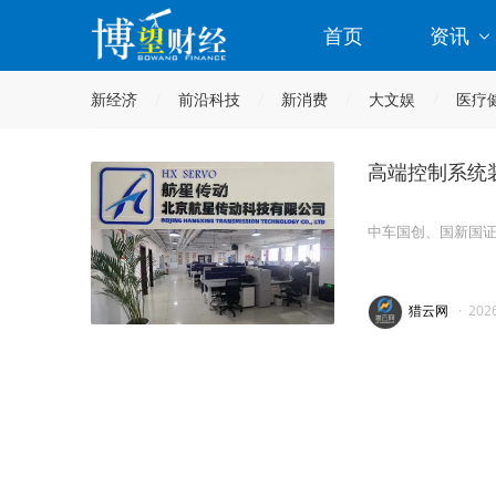
首页
资讯
新经济
前沿科技
新消费
大文娱
医疗
高端控制系统装
中车国创、国新国
猎云网
·
202