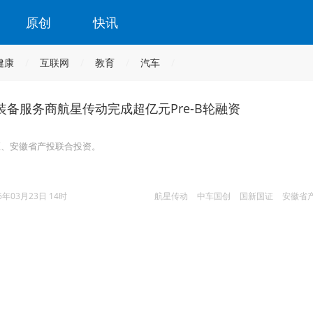
原创
快讯
健康
互联网
教育
汽车
备服务商航星传动完成超亿元Pre-B轮融资
证、安徽省产投联合投资。
6年03月23日 14时
航星传动
中车国创
国新国证
安徽省