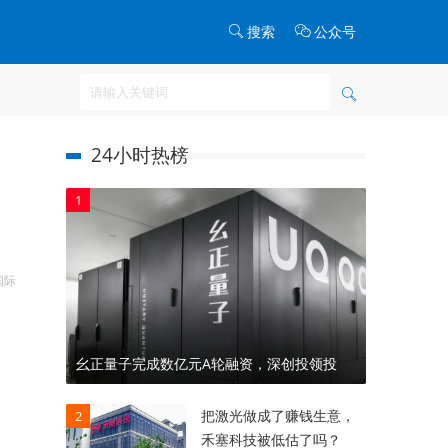
搜索
公众号
24小时热榜
1
国际
幺正量子完成数亿元A轮融资，深创投领投
把激光做成了赚钱生意，
2
禾塞科技被低估了吗？