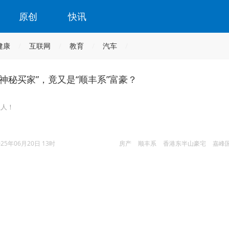
原创
快讯
健康
互联网
教育
汽车
神秘买家”，竟又是“顺丰系”富豪？
主人！
025年06月20日 13时
房产
顺丰系
香港东半山豪宅
嘉峰