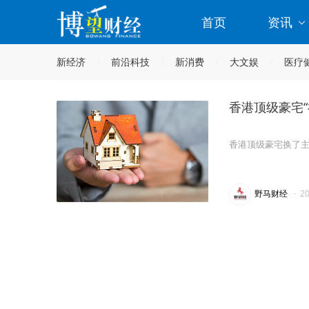
首页
资讯
新经济
前沿科技
新消费
大文娱
医疗
香港顶级豪宅“
香港顶级豪宅换了
野马财经
·
2