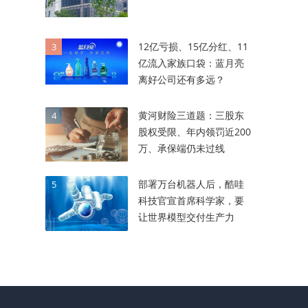
12亿亏损、15亿分红、11
3
亿流入家族口袋：蓝月亮
离好公司还有多远？
黄河财险三道题：三股东
4
股权受限、年内领罚近200
万、承保端仍未过线
部署万台机器人后，酷哇
5
科技官宣首席科学家，要
让世界模型交付生产力