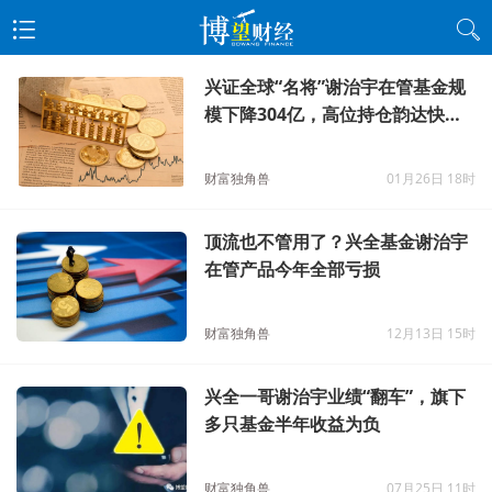
兴证全球“名将”谢治宇在管基金规
模下降304亿，高位持仓韵达快递
难收场？
财富独角兽
01月26日 18时
顶流也不管用了？兴全基金谢治宇
在管产品今年全部亏损
财富独角兽
12月13日 15时
兴全一哥谢治宇业绩“翻车”，旗下
多只基金半年收益为负
财富独角兽
07月25日 11时