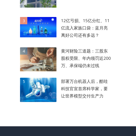
12亿亏损、15亿分红、11
3
亿流入家族口袋：蓝月亮
离好公司还有多远？
黄河财险三道题：三股东
4
股权受限、年内领罚近200
万、承保端仍未过线
部署万台机器人后，酷哇
5
科技官宣首席科学家，要
让世界模型交付生产力