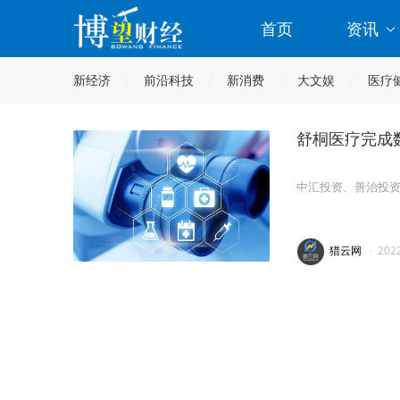
首页
资讯
新经济
前沿科技
新消费
大文娱
医疗
舒桐医疗完成
中汇投资、善治投
猎云网
·
202