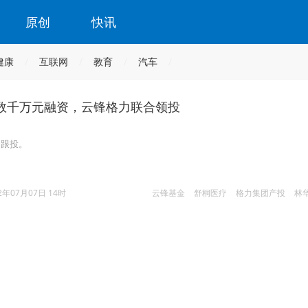
原创
快讯
健康
互联网
教育
汽车
数千万元融资，云锋格力联合领投
资跟投。
2年07月07日 14时
云锋基金
舒桐医疗
格力集团产投
林