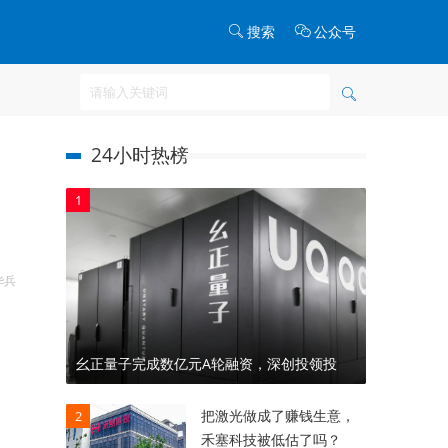
搜索
公众号
24小时热榜
1
华兵
幺正量子完成数亿元A轮融资，深创投领投
把激光做成了赚钱生意，
2
禾塞科技被低估了吗？