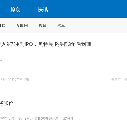
原创
快讯
健康
互联网
教育
汽车
年入9亿冲刺IPO，奥特曼IP授权3年后到期
亿元。
024年05月27日 17时
布鲁可
将涨价
宣布，今年8、9月乐高积木将迎来新一波涨价。