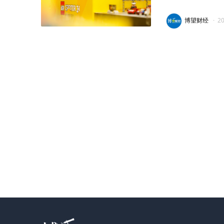
博望财经
·
2