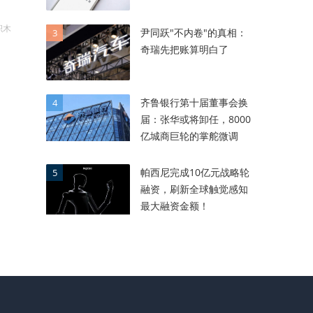
积木
尹同跃"不内卷"的真相：
3
奇瑞先把账算明白了
齐鲁银行第十届董事会换
4
届：张华或将卸任，8000
亿城商巨轮的掌舵微调
帕西尼完成10亿元战略轮
5
融资，刷新全球触觉感知
最大融资金额！