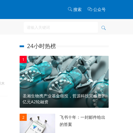
搜索
公众号
24小时热榜
1
积木
圣湘生物携产业基金领投，哲源科技完成近2
亿元A2轮融资
飞书十年：一封邮件给出
2
的答案