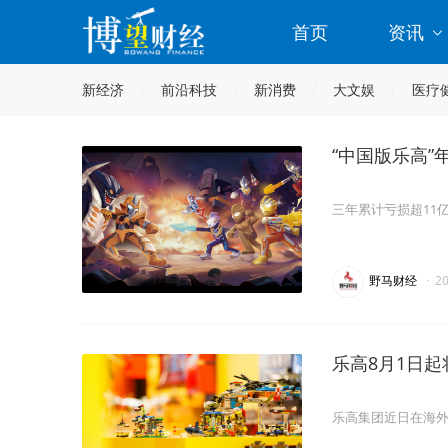
首页
资讯
新经济
前沿科技
新消费
大文娱
医疗
“中国版乐高”
三年累计亏损超11
野马财经
·
2
乐高8月1日起
乐高集团近日在海外