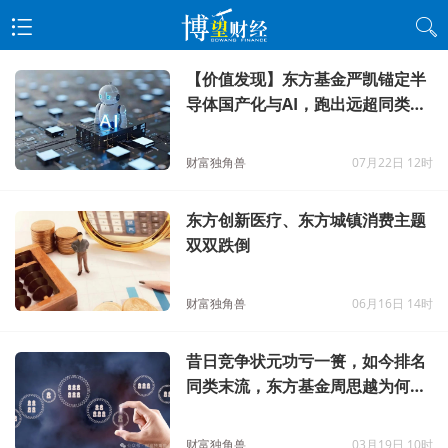
【价值发现】东方基金严凯锚定半
导体国产化与AI，跑出远超同类的
超额收益
财富独角兽
07月22日 12时
东方创新医疗、东方城镇消费主题
双双跌倒
财富独角兽
06月16日 14时
昔日竞争状元功亏一篑，如今排名
同类末流，东方基金周思越为何泯
然于众
财富独角兽
03月19日 10时