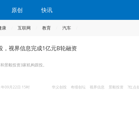
原创
快讯
健康
互联网
教育
汽车
投，视界信息完成1亿元B轮融资
和景毅投资3家机构跟投。
1年09月22日 15时
华义创投
奇绩创坛
视界信息
景毅投资
?红点