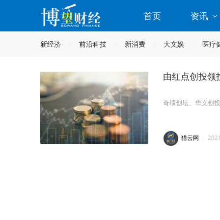
首页
资讯
新经济
前沿科技
新消费
大文娱
医疗
由红点创投领
奇绩创坛、华义创投
猎云网
·
202