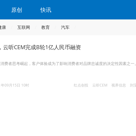
原创
快讯
健康
互联网
教育
汽车
，云听CEM完成B轮1亿人民币融资
，消费者思考崛起，客户体验成为了影响消费者对品牌忠诚度的决定性因素之一
1年09月15日 10时
红点创投
云听CEM
视界信息
刘