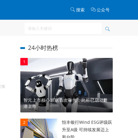
搜索
公众号
24小时热榜
1
。
宝强
智元上市核心班底首次曝光，此前已启动赴
港上市
恒丰银行Wind ESG评级跃
2
升至A级 可持续发展迈上
新台阶