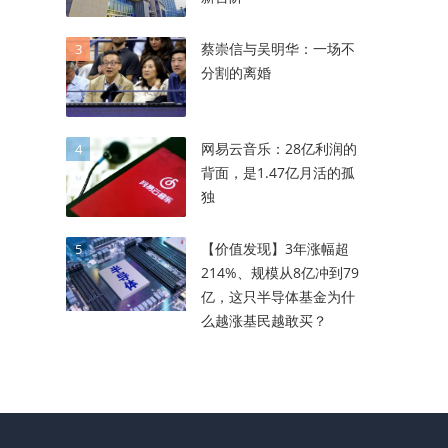
蔡崇信与吴明华：一场不
3
分割的离婚
网易云音乐：28亿利润的
4
背面，是1.47亿月活的孤
独
【价值发现】3年涨幅超
5
214%、规模从8亿冲到79
亿，这只半导体基金为什
么越涨基民越敢买？