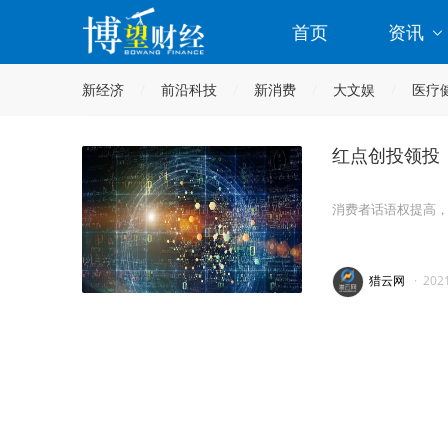
首页
资讯
新经济
前沿科技
新消费
大文娱
医疗
红点创投领投
消费者话语权提高
猎云网
·
202