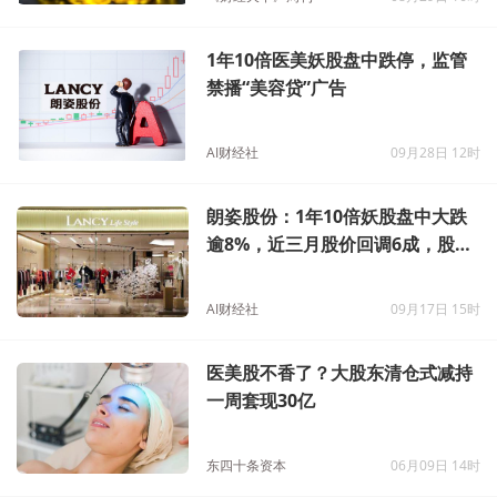
1年10倍医美妖股盘中跌停，监管
禁播“美容贷”广告
AI财经社
09月28日 12时
朗姿股份：1年10倍妖股盘中大跌
逾8%，近三月股价回调6成，股东
户均亏20万元
AI财经社
09月17日 15时
医美股不香了？大股东清仓式减持
一周套现30亿
东四十条资本
06月09日 14时