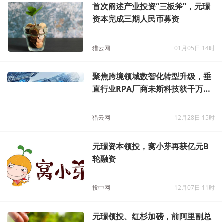
首次阐述产业投资“三板斧”，元璟
资本完成三期人民币募资
猎云网
01月05日 14时
聚焦跨境领域数智化转型升级，垂
直行业RPA厂商未斯科技获千万元
天使轮融资
猎云网
12月28日 15时
元璟资本领投，窝小芽再获亿元B
轮融资
投中网
12月07日 11时