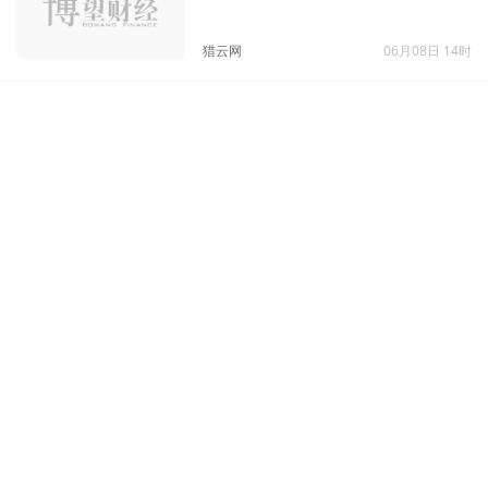
资，为中小微企业提供普惠智能设
计引擎
猎云网
06月08日 14时
“逐本”芳疗护肤品牌完成A、B轮两
轮融资，共5000万美元
猎云网
03月08日 11时
云九资本、五源资本联合领投，星
亢原生物完成3000万美元A轮融资
猎云网
02月03日 10时
红杉资本中国基金领投，商越科技
获红杉中国领投A+轮融资