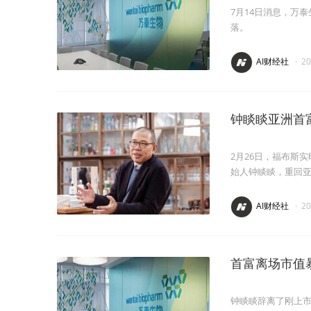
7月14日消息，万
落。
AI财经社
·
2
钟睒睒亚洲首
2月26日，福布斯实
始人钟睒睒，重回
AI财经社
·
2
首富离场市值
钟睒睒辞离了刚上市