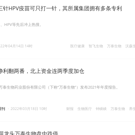
三针HPV疫苗可只打一针，其所属集团拥有多条专利
、HPV等先后冲上热搜。
022年04月14日 14时
医疗健康
智飞生物
万泰生物
沃森
净利翻两番，北上资金连两季度加仓
京万泰生物药业股份有限公司（下称“万泰生物”）发布2021年年度报告。
周刊
·
2022年03月18日 10时
财报
生物医疗
钟睒睒
万泰生物
养
V疫苗龙头万泰生物盘中跌停