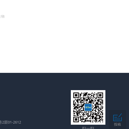
生物
层01-2612
投稿
扫一扫