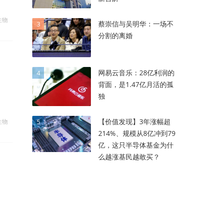
生物
蔡崇信与吴明华：一场不
3
分割的离婚
网易云音乐：28亿利润的
4
背面，是1.47亿月活的孤
独
【价值发现】3年涨幅超
生物
5
214%、规模从8亿冲到79
亿，这只半导体基金为什
么越涨基民越敢买？