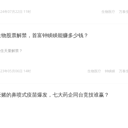
024年07月22日 11时
生物医疗
万泰
泰生物股票解禁，首富钟睒睒能赚多少钱？
扛住天量解禁？
023年05月06日 14时
生物医疗
钟睒睒
万泰
睒豪赌的鼻喷式疫苗爆发，七大药企同台竞技谁赢？