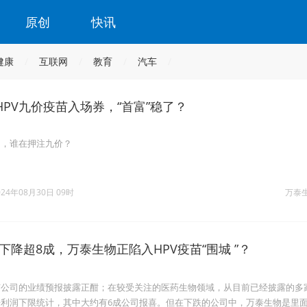
原创
快讯
健康
互联网
教育
汽车
PV九价疫苗入场券，“首富”稳了？
了，谁在押注九价？
024年08月30日 09时
万泰
下降超8成，万泰生物正陷入HPV疫苗“围城 ”？
市公司的业绩预报披露正酣；在较受关注的医药生物领域，从目前已经披露的多
利润下限统计，其中大约有6成公司报喜。但在下跌的公司中，万泰生物是里