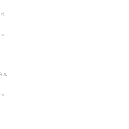
，总
生物
年充
生物