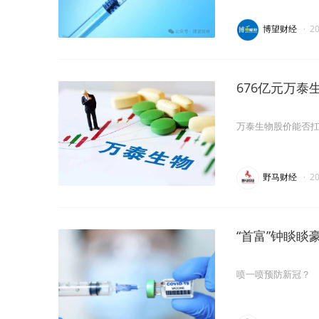
受瞩目的一家。
博望财经
·
2
676亿元万
万泰生物股价能否
野马财经
·
2
“首富”钟睒
喷一喷预防新冠？