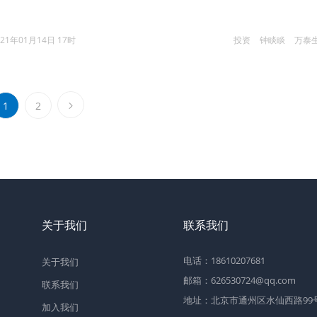
021年01月14日 17时
投资
钟睒睒
万泰
1
2
关于我们
联系我们
电话：18610207681
关于我们
邮箱：626530724@qq.com
联系我们
地址：北京市通州区水仙西路99号2
加入我们