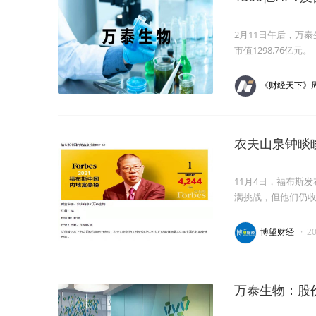
2月11日午后，万泰
市值1298.76亿元。
《财经天下》
农夫山泉钟睒
11月4日，福布斯
满挑战，但他们仍收
博望财经
·
2
万泰生物：股