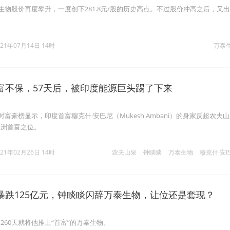
泰生物股价再度攀升，一度创下281.8元/股的历史高点。不过股价冲高之后，又
021年07月14日 14时
万泰
富不保，57天后，被印度能源巨头踢了下来
时富豪榜显示，印度首富穆克什·安巴尼（Mukesh Ambani）的身家反超农夫
亚洲首富之位。
021年02月26日 14时
农夫山泉
钟睒睒
万泰生物
穆克什·安
暴跌125亿元，钟睒睒闪辞万泰生物，让位还是套现？
260天就将他推上“首富”的万泰生物。