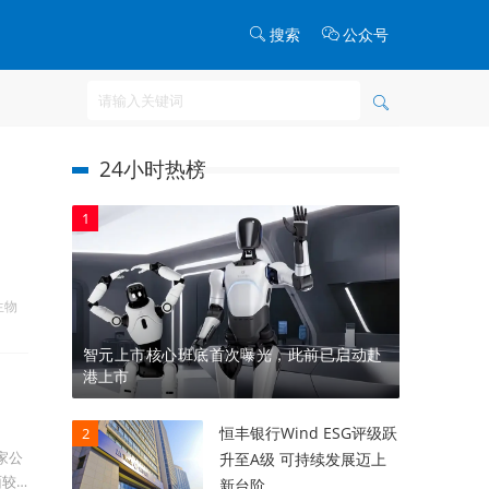
搜索
公众号
24小时热榜
1
生物
智元上市核心班底首次曝光，此前已启动赴
港上市
恒丰银行Wind ESG评级跃
2
家公
升至A级 可持续发展迈上
面较
新台阶