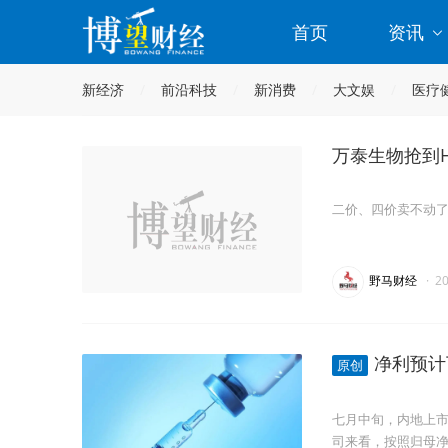
首页
资讯
新经济
前沿科技
新消费
大文娱
医疗
万泰生物抢到H
二价、四价卖不动
野马财经
·
2
净利预计
原创
七月中旬，内地上
司来看，按照归母净