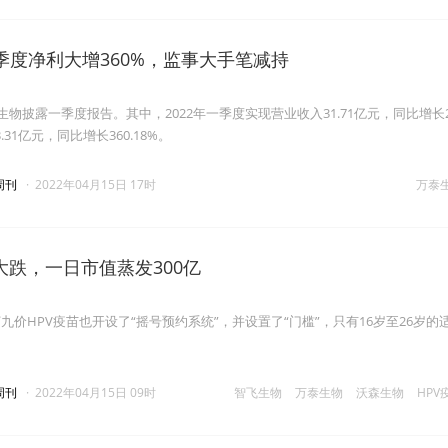
季度净利大增360%，监事大手笔减持
生物披露一季度报告。其中，2022年一季度实现营业收入31.71亿元，同比增长28
.31亿元，同比增长360.18%。
周刊
·
2022年04月15日 17时
万泰
大跌，一日市值蒸发300亿
九价HPV疫苗也开设了“摇号预约系统”，并设置了“门槛”，只有16岁至26岁的
。
周刊
·
2022年04月15日 09时
智飞生物
万泰生物
沃森生物
HPV