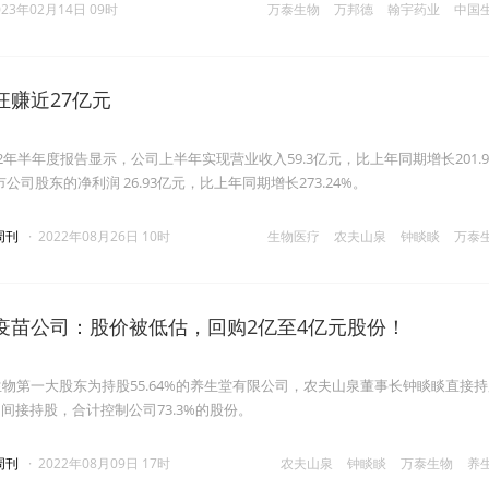
023年02月14日 09时
万泰生物
万邦德
翰宇药业
中国
狂赚近27亿元
2年半年度报告显示，公司上半年实现营业收入59.3亿元，比上年同期增长201.9
公司股东的净利润 26.93亿元，比上年同期增长273.24%。
周刊
·
2022年08月26日 10时
生物医疗
农夫山泉
钟睒睒
万泰
疫苗公司：股价被低估，回购2亿至4亿元股份！
生物第一大股东为持股55.64%的养生堂有限公司，农夫山泉董事长钟睒睒直接
间接持股，合计控制公司73.3%的股份。
周刊
·
2022年08月09日 17时
农夫山泉
钟睒睒
万泰生物
养