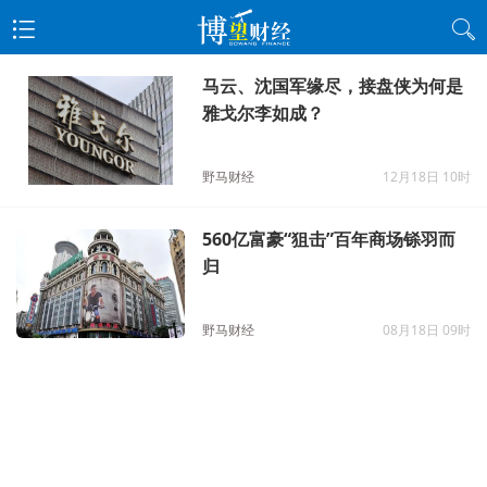
马云、沈国军缘尽，接盘侠为何是
雅戈尔李如成？
野马财经
12月18日 10时
560亿富豪“狙击”百年商场铩羽而
归
野马财经
08月18日 09时