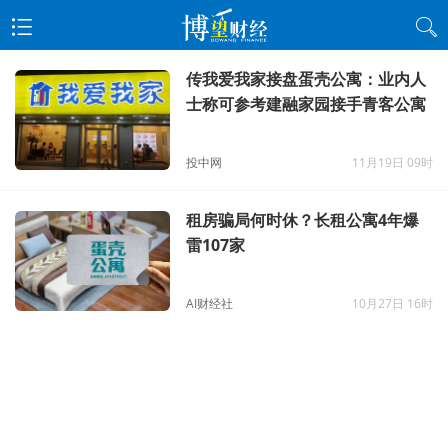
传我爱我家接盘蛋壳公寓：业内人
士称可参考建融家园接手青客公寓
投中网
11月19日 09时
租房骗局何时休？长租公寓4年爆
雷107家
AI财经社
10月27日 16时