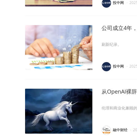
投中网
·
202
公司成立4年，
刷新纪录。
投中网
·
202
从OpenAI
伦理和商业化兼顾的
融中财经
·
2