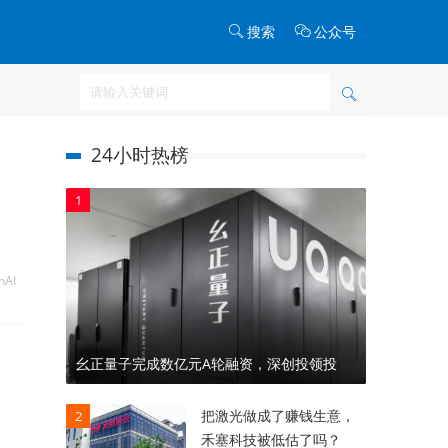
搜索
公众号
24小时热榜
1
nAI
幺正量子完成数亿元A轮融资，深创投领投
把激光做成了赚钱生意，
2
禾塞科技被低估了吗？