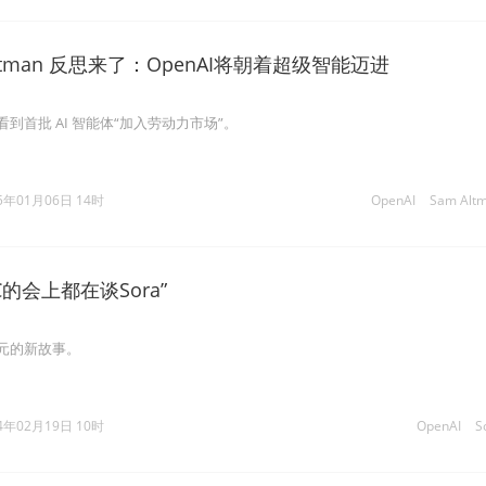
ltman 反思来了：OpenAI将朝着超级智能迈进
会看到首批 AI 智能体“加入劳动力市场”。
5年01月06日 14时
OpenAI
Sam Alt
的会上都在谈Sora”
美元的新故事。
4年02月19日 10时
OpenAI
S