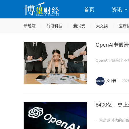
首页
资讯
新经济
前沿科技
新消费
大文娱
医疗
OpenAI老股
OpenAI已经完
投中网
·
202
8400亿，史
一笔超越时代的超