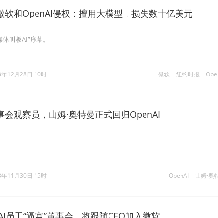
软和OpenAI侵权：擅用大模型，损失数十亿美元
体叫板AI”序幕。
3年12月28日 10时
微软
纽约时报
Ope
会观察员，山姆·奥特曼正式回归OpenAI
。
3年11月30日 15时
OpenAI
山姆·奥
nAI员工“逼宫”董事会，将跟随CEO加入微软