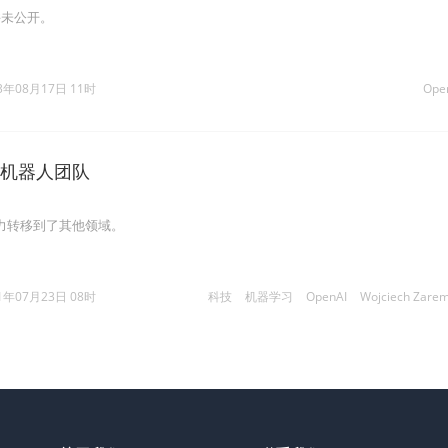
并未公开。
3年08月17日 11时
Ope
散其机器人团队
意力转移到了其他领域。
1年07月23日 08时
科技
机器学习
OpenAI
Wojciech Zare