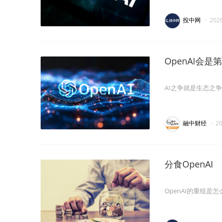
投中网
·
202
OpenAI会
AI之争就是生态之
融中财经
·
2
分食OpenAI
OpenAI的重组是