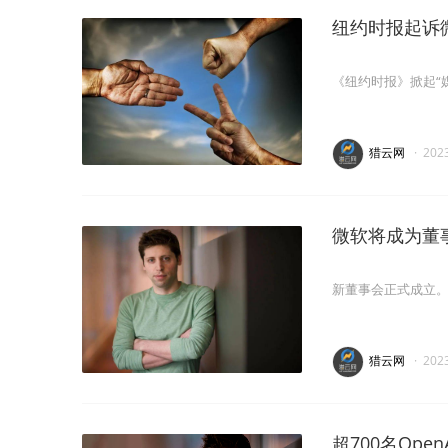
纽约时报起诉微
《纽约时报》掀起“媒
猎云网
·
202
微软将成为董事
新董事会正式成立
猎云网
·
202
超700名Ope