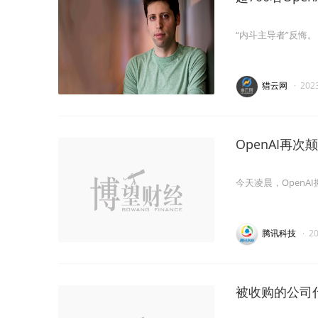
“内斗主导者”反悔。
猎云网
·
202
OpenAI再次
今天凌晨，OpenA
腾讯科技
·
2
被收购的公司什