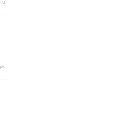
nAI
pic