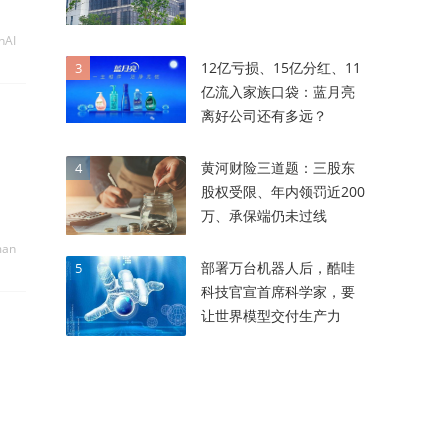
nAI
12亿亏损、15亿分红、11
3
亿流入家族口袋：蓝月亮
离好公司还有多远？
黄河财险三道题：三股东
4
股权受限、年内领罚近200
万、承保端仍未过线
man
部署万台机器人后，酷哇
5
科技官宣首席科学家，要
让世界模型交付生产力