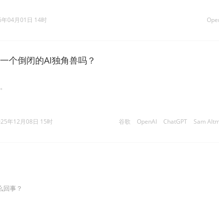
6年04月01日 14时
Ope
是第一个倒闭的AI独角兽吗？
争。
025年12月08日 15时
谷歌
OpenAI
ChatGPT
Sam Alt
怎么回事？