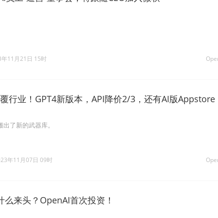
3年11月21日 15时
Ope
颠覆行业！GPT4新版本，API降价2/3，还有AI版Appstore
I搬出了新的武器库。
023年11月07日 09时
Ope
么来头？OpenAI首次投资！