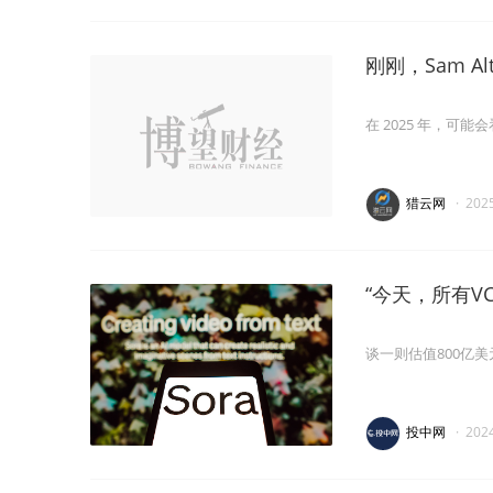
刚刚，Sam A
在 2025 年，可能
猎云网
·
202
“今天，所有VC
谈一则估值800亿
投中网
·
202