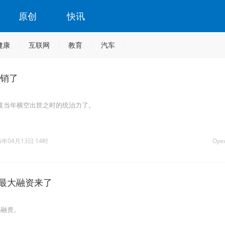
原创
快讯
健康
互联网
教育
汽车
滞销了
全不复当年横空出世之时的统治力了。
6年04月13日 14时
Ope
上最大融资来了
级融资。