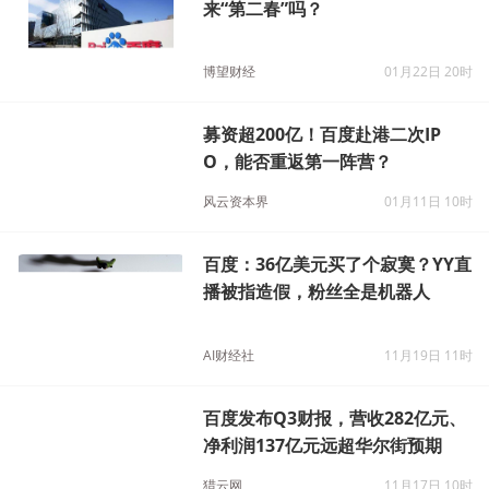
准备二次上市的百度会迎
原创
来“第二春”吗？
博望财经
01月22日 20时
募资超200亿！百度赴港二次IP
O，能否重返第一阵营？
风云资本界
01月11日 10时
百度：36亿美元买了个寂寞？YY直
播被指造假，粉丝全是机器人
AI财经社
11月19日 11时
百度发布Q3财报，营收282亿元、