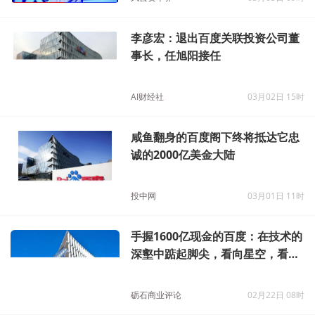
李彦宏：退出百度关联投资公司董
事长，任旭阳接任
AI财经社
03月02日 15时
咸鱼翻身的百度阁下终将抵达它忠
诚的2000亿美金大陆
投中网
03月01日 11时
手握1600亿现金的百度：在技术的
深壑中踮起脚尖，看向星空，看到
未来
砺石商业评论
02月22日 08时