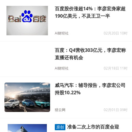
百度股价涨超14%：李彦宏身家超
190亿美元，不及王卫一半
AI财经社
02月20日 10时
百度：Q4营收303亿元，李彦宏称
直播还有机会
AI财经社
02月18日 11时
威马汽车：辅导报告，李彦宏公司
持股10.22%
猎云网
02月01日 09时