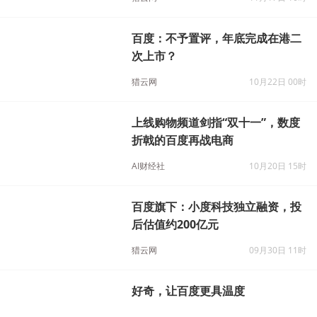
净利润137亿元远超华尔街预期
猎云网
11月17日 10时
百度：不予置评，年底完成在港二
次上市？
猎云网
10月22日 00时
上线购物频道剑指“双十一”，数度
折戟的百度再战电商
AI财经社
10月20日 15时
百度旗下：小度科技独立融资，投
后估值约200亿元
猎云网
09月30日 11时